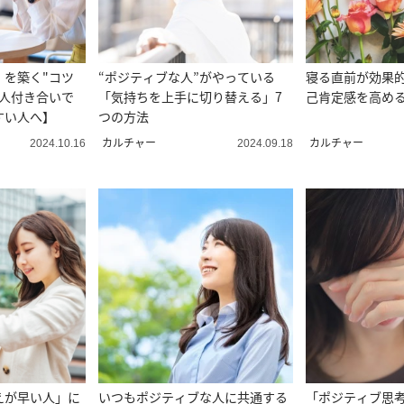
」を築く"コツ
“ポジティブな人”がやっている
寝る直前が効果
【人付き合いで
「気持ちを上手に切り替える」7
己肯定感を高め
すい人へ】
つの方法
カルチャー
カルチャー
2024.10.16
2024.09.18
えが早い人」に
いつもポジティブな人に共通する
「ポジティブ思