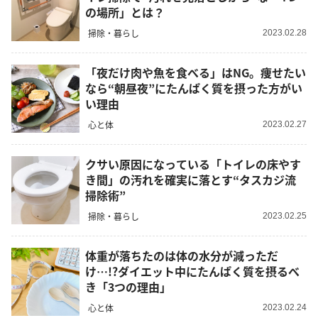
の場所」とは？
掃除・暮らし
2023.02.28
「夜だけ肉や魚を食べる」はNG。痩せたい
なら“朝昼夜”にたんぱく質を摂った方がい
い理由
心と体
2023.02.27
クサい原因になっている「トイレの床やす
き間」の汚れを確実に落とす“タスカジ流
掃除術”
掃除・暮らし
2023.02.25
体重が落ちたのは体の水分が減っただ
け…!?ダイエット中にたんぱく質を摂るべ
き「3つの理由」
心と体
2023.02.24