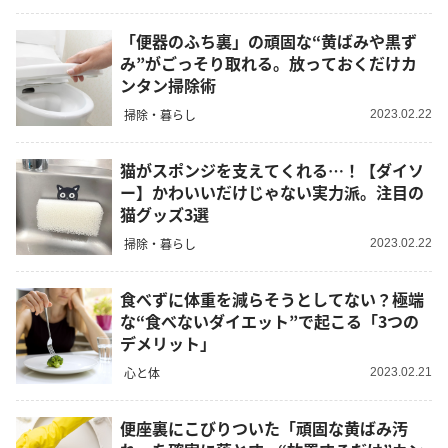
「便器のふち裏」の頑固な“黄ばみや黒ず
み”がごっそり取れる。放っておくだけカ
ンタン掃除術
掃除・暮らし
2023.02.22
猫がスポンジを支えてくれる…！【ダイソ
ー】かわいいだけじゃない実力派。注目の
猫グッズ3選
掃除・暮らし
2023.02.22
食べずに体重を減らそうとしてない？極端
な“食べないダイエット”で起こる「3つの
デメリット」
心と体
2023.02.21
便座裏にこびりついた「頑固な黄ばみ汚