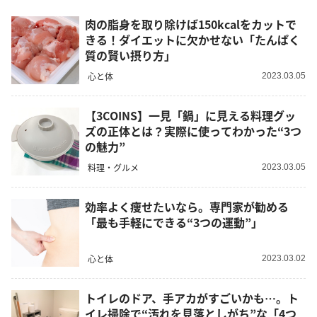
肉の脂身を取り除けば150kcalをカットで
きる！ダイエットに欠かせない「たんぱく
質の賢い摂り方」
心と体
2023.03.05
【3COINS】一見「鍋」に見える料理グッ
ズの正体とは？実際に使ってわかった“3つ
の魅力”
料理・グルメ
2023.03.05
効率よく痩せたいなら。専門家が勧める
「最も手軽にできる“3つの運動”」
心と体
2023.03.02
トイレのドア、手アカがすごいかも…。ト
イレ掃除で“汚れを見落としがち”な「4つ