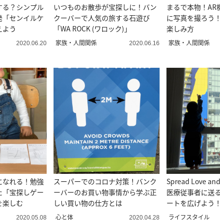
する？シンプル
いつものお散歩が宝探しに！バン
まるで本物！AR
発「センイルケ
クーバーで人気の旅する石遊び
に写真を撮ろう
えよう
「WA ROCK (ワロック)」
楽しみ方
家族・人間関係
家族・人間関係
2020.06.20
2020.06.16
になれる！勉強
スーパーでのコロナ対策！バンク
Spread Love 
た「宝探しゲー
ーバーのお買い物事情から学ぶ正
医療従事者に送
を楽しむ
しい買い物の仕方とは
ートを広げよう
心と体
ライフスタイル
2020.05.08
2020.04.28