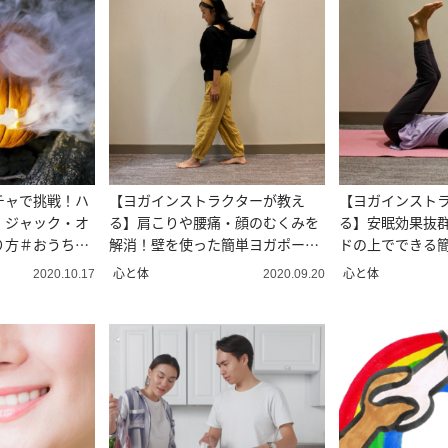
チャで挑戦！ハ
【ヨガインストラクターが教え
【ヨガインスト
・ジャック・オ
る】肩こりや腰痛・顔のむくみを
る】安眠効果抜
り方＃おうちハ
解消！壁を使った簡単ヨガポーズ
ドの上でできる
3選（上半身編）
選
心と体
心と体
2020.10.17
2020.09.20