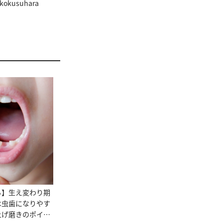
usuhara
る】生え変わり期
は虫歯になりやす
上げ磨きのポイン