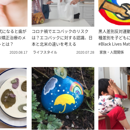
代になると歯が
コロナ禍でエコバックのリスク
黒人差別反対運
の矯正治療のメ
は？エコバックに対する認識、日
種差別を子ども
トとは？
本と北米の違いを考える
#Black Lives M
ライフスタイル
家族・人間関係
2020.08.17
2020.07.28