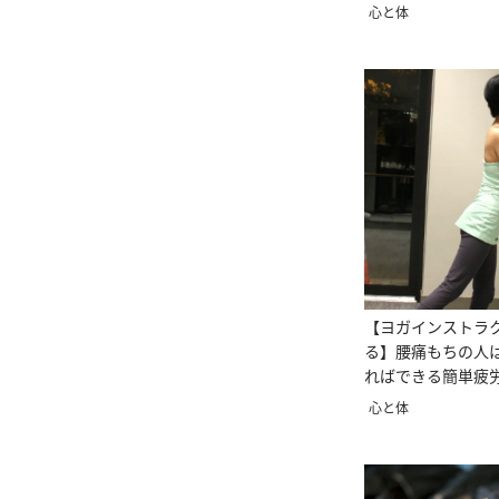
予防ポーズ
心と体
【ヨガインストラ
る】腰痛もちの人
ればできる簡単疲
ズ3選（下半身編）
心と体