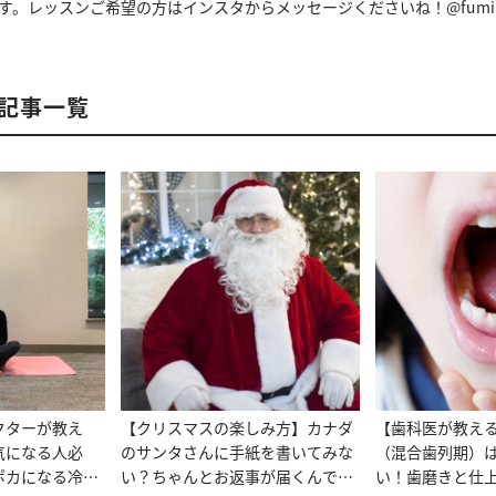
す。レッスンご希望の方はインスタからメッセージくださいね！@fumikok
の記事一覧
クターが教え
【クリスマスの楽しみ方】カナダ
【歯科医が教え
気になる人必
のサンタさんに手紙を書いてみな
（混合歯列期）
ポカになる冷え
い？ちゃんとお返事が届くんで
い！歯磨きと仕