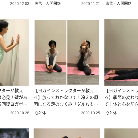
す！
トは？
家族・人間関係
家族・人間関係
2020.12.03
2020.11.21
クターが教え
【ヨガインストラクターが教え
【ヨガインスト
は必見！壁があ
る】放っておかないで！冷えの原
る】季節の変わ
労回復ヨガポー
因になる足のむくみ「ダルおも」
ず！体と心を前
を解消するポーズ４選
く簡単ポーズ3選
心と体
心と体
2020.10.28
2020.10.25