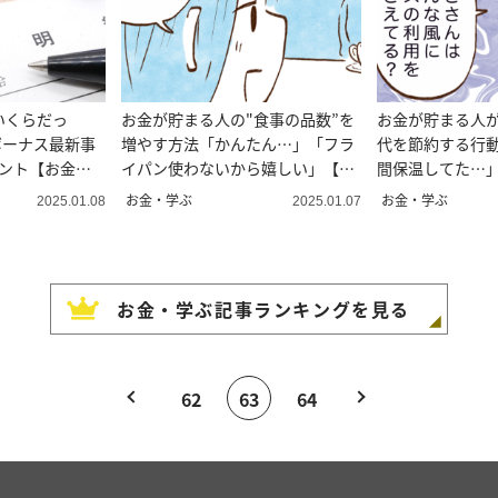
いくらだっ
お金が貯まる人の"食事の品数”を
お金が貯まる人
のボーナス最新事
増やす方法「かんたん…」「フラ
代を節約する行
イント【お金の
イパン使わないから嬉しい」【ま
間保温してた…
んが】
お金・学ぶ
お金・学ぶ
2025.01.08
2025.01.07
お金・学ぶ
記事ランキングを見る
62
63
64