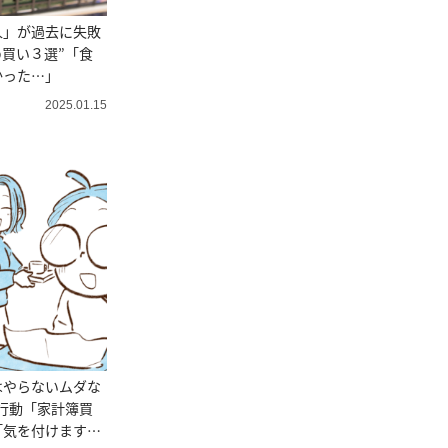
人」が過去に失敗
め買い３選”「食
かった…」
2025.01.15
はやらないムダな
行動「家計簿買
「気を付けます」