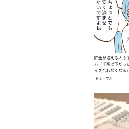
貯金が増える人の
方「半額以下だっ
イズ合わなくなる
【まんが】
お金・学ぶ