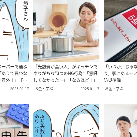
スーパーで選ぶ
「光熱費が高い人」がキッチンで
「いつか」じゃ
「あえて買わな
やりがちな“3つのNG行為”「意識
う。家にあるモ
「意外！」【ま
してなかった…」「なるほど！」
防災準備
お金・学ぶ
お金・学ぶ
2025.01.17
2025.01.17