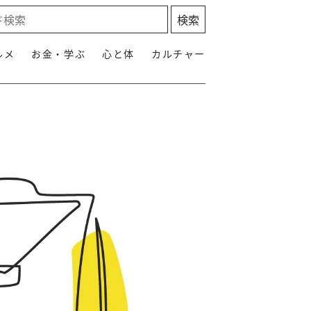
ルメ
お金・学ぶ
心と体
カルチャー