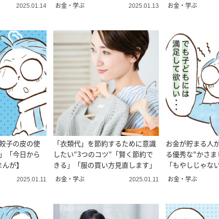
【まんが】
【まんが】
お金・学ぶ
お金・学ぶ
2025.01.14
2025.01.13
"餃子の皮の使
「衣類代」を節約するために意識
お金が貯まる人
い」「今日から
したい“3つのコツ”「賢く節約で
る優秀な"かさま
まんが】
きる」「服の買い方見直します」
「もやしじゃな
【まんが】
お金・学ぶ
お金・学ぶ
2025.01.11
2025.01.11