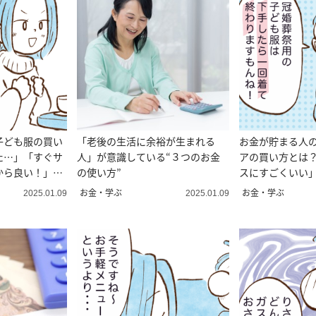
子ども服の買い
「老後の生活に余裕が生まれる
お金が貯まる人
た…」「すぐサ
人」が意識している“３つのお金
アの買い方とは
から良い！」
の使い方”
スにすごくいい
【まんが】
お金・学ぶ
お金・学ぶ
2025.01.09
2025.01.09