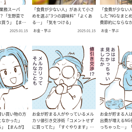
"業務スーパ
「食費が少ない人」があえて小さ
「食費が少ない
は？「生野菜で
めを選ぶ“3つの調味料”「よくあ
した“NGなまと
末買う」【まん
る…」「気をつける」
費節約にならな
お金・学ぶ
お金・学ぶ
2025.01.15
2025.01.15
賢い買い物の方
お金が貯まる人がやっているメル
お金が貯まる人
となかった」
カリ値引き交渉術「コメントせず
出費が増えるNG
る」【まんが】
に買ってた」「すぐやります」
っちゃった…」