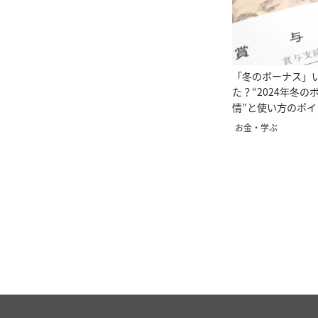
「冬のボーナス」
た？“2024年冬
情”と使い方のポ
プロ解説】
お金・学ぶ