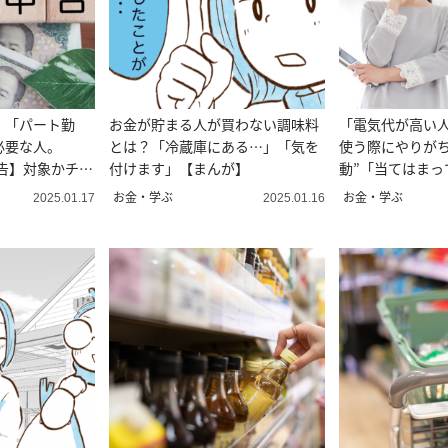
！「パート勤
お金が貯まる人が買わない調味料
「電気代が高い
必要な人。
とは？「冷蔵庫にある…」「気を
使う際にやりがち
申告】対象かチェ
付けます」【まんが】
動”「当てはまっ
ないと」
お金・学ぶ
お金・学ぶ
2025.01.17
2025.01.16