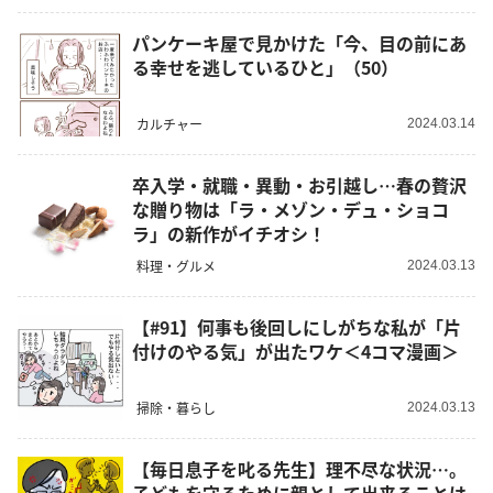
パンケーキ屋で見かけた「今、目の前にあ
る幸せを逃しているひと」（50）
カルチャー
2024.03.14
卒入学・就職・異動・お引越し…春の贅沢
な贈り物は「ラ・メゾン・デュ・ショコ
ラ」の新作がイチオシ！
料理・グルメ
2024.03.13
【#91】何事も後回しにしがちな私が「片
付けのやる気」が出たワケ＜4コマ漫画＞
掃除・暮らし
2024.03.13
【毎日息子を叱る先生】理不尽な状況…。