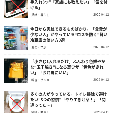
手入れ3つ”「家族にも教えたい」「気を付
ける」
掃除・暮らし
2026.04.12
今日から実践できるものばかり。「食費が
少ない人」がやっている“ロスを防ぐ”賢い
冷蔵庫の使い方3選
お金・学ぶ
2026.04.12
「小さじ1入れるだけ」ふんわり色鮮やか
な“玉子焼き”になる裏ワザ「黄色がきれ
い」「お弁当にいい」
料理・グルメ
2026.04.12
多くの人がやっている。トイレ掃除で避け
たい“3つの習慣”「やりすぎ注意！」「間
違ってた…」
掃除・暮らし
2026.04.11