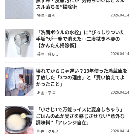
黒ずみ・皮脂汚れが“気持ちいいほどスル
スル落ちる”掃除術
掃除・暮らし
2026.04.14
「洗面ボウルの水栓」に“びっしりついた
手垢”が一発で消えた…二度拭き不要の
【かんたん掃除術】
掃除・暮らし
2026.04.14
壊れてからじゃ遅い？13年使った冷蔵庫を
手放した「3つの理由」と「買い換えてよ
かったこと」
お金・学ぶ
2026.04.14
「小さじ1で万能ライスに変身しちゃう」
ごはんのぬか臭さを感じさせない“意外な
調味料”「アレンジ自在」
料理・グルメ
2026.04.14