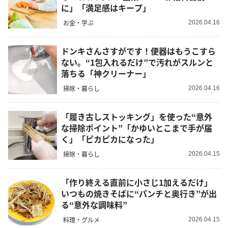
に」「満足感はキープ」
お金・学ぶ
2026.04.16
ドンキさんさすがです！便器はもうこすら
ない。“1包入れるだけ”で汚れがスルンと
落ちる「神クリーナー」
掃除・暮らし
2026.04.16
「履き古しストッキング」を使った“意外
な掃除ポイント”「かゆいとこまで手が届
く」「ピカピカになった」
掃除・暮らし
2026.04.15
「作り終える直前に小さじ1加えるだけ」
いつもの焼きそばに“パンチと奥行き”が出
る“意外な調味料”
料理・グルメ
2026.04.15