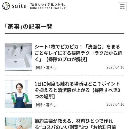
「家事」の記事一覧
シート1枚でピカピカ！「洗面台」をまる
ごとキレイにする掃除テク「ラクだから続
く」【掃除のプロが解説】
掃除・暮らし
2026.04.16
1日に何度も触れる場所はどこ？ポイント
を抑えると清潔感が上がる【掃除すべき3
つの場所】
掃除・暮らし
2026.04.16
節約主婦が教える、材料ひとつで作れ
る“コスパのいい副菜”3つ「お給料日前