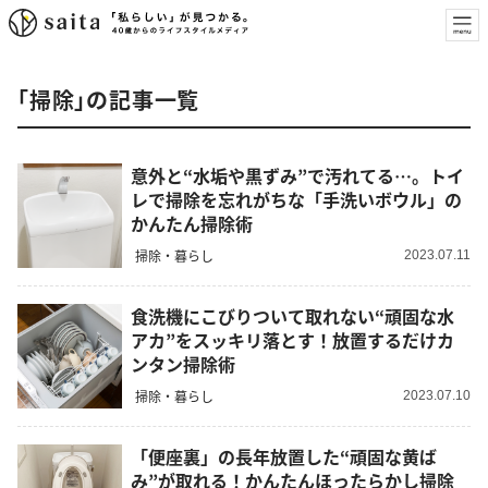
「掃除」の記事一覧
意外と“水垢や黒ずみ”で汚れてる…。トイ
レで掃除を忘れがちな「手洗いボウル」の
かんたん掃除術
掃除・暮らし
2023.07.11
食洗機にこびりついて取れない“頑固な水
アカ”をスッキリ落とす！放置するだけカ
ンタン掃除術
掃除・暮らし
2023.07.10
「便座裏」の長年放置した“頑固な黄ば
み”が取れる！かんたんほったらかし掃除