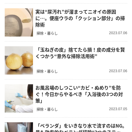
実は“尿汚れ”が溜まってニオイの原因
に…。便座ウラの「クッション部分」の掃
除術
掃除・暮らし
2023.07.06
「玉ねぎの皮」捨てたら損！皮の成分を賢
くつかう“意外な掃除活用術”
掃除・暮らし
2023.07.06
お風呂場のしつこい“カビ・ぬめり”を防
ぐ！今日からやるべき「入浴後の3つの対
策」
掃除・暮らし
2023.07.05
「ベランダ」をいきなり水で流すのはNG。