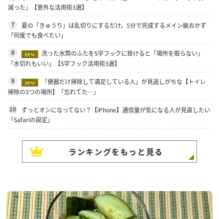
減った」【意外な活用術3選】
夏の「きゅうり」は乱切りにするだけ。5分で完成するメイン級おかず
7
「何度でも食べたい」
洗った水筒のふたをS字フックに掛けると「場所を取らない」
8
new
「水切れもいい」【S字フック活用術3選】
「便器だけ掃除して満足している人」が見逃しがちな【トイレ
9
new
掃除の3つの場所】「忘れてた…」
ずっとオンになってない？【iPhone】通信量が気になる人が見直したい
10
「Safariの設定」
ランキングをもっと見る