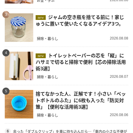
お金・学ぶ
2026.08.08
3
ジャムの空き瓶を捨てる前に！家じ
new
ゅうに置いて使いたくなるアイデア3つ。
掃除・暮らし
2026.08.08
4
トイレットペーパーの芯を「縦」に
new
ハサミで切ると掃除で便利【芯の掃除活用
術3選】
掃除・暮らし
2026.08.07
5
捨てなかった人、正解です！小さい「ペッ
トボトルのふた」に6枚も入った「防災対
策」【便利な活用術3選】
掃除・暮らし
2026.08.06
余った「ダブルクリップ」を車に持ち込んだら…「車内の小さな不便が
6