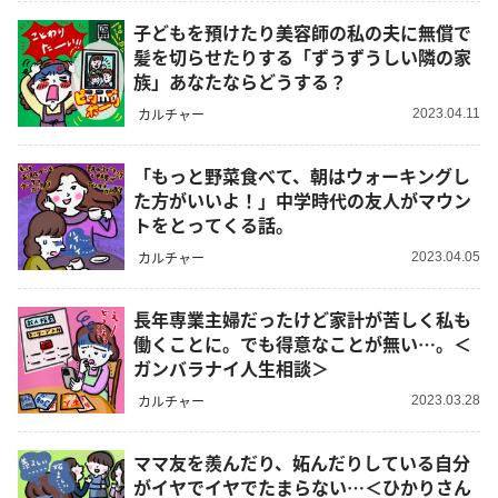
子どもを預けたり美容師の私の夫に無償で
髪を切らせたりする「ずうずうしい隣の家
族」あなたならどうする？
カルチャー
2023.04.11
「もっと野菜食べて、朝はウォーキングし
た方がいいよ！」中学時代の友人がマウン
トをとってくる話。
カルチャー
2023.04.05
長年専業主婦だったけど家計が苦しく私も
働くことに。でも得意なことが無い…。＜
ガンバラナイ人生相談＞
カルチャー
2023.03.28
ママ友を羨んだり、妬んだりしている自分
がイヤでイヤでたまらない…＜ひかりさん