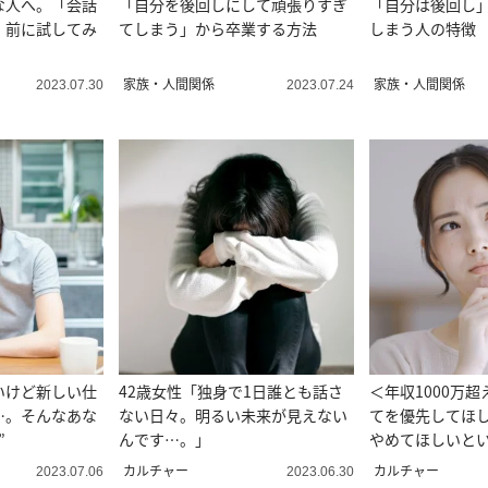
な人へ。「会話
「自分を後回しにして頑張りすぎ
「自分は後回し
」前に試してみ
てしまう」から卒業する方法
しまう人の特徴
家族・人間関係
家族・人間関係
2023.07.30
2023.07.24
いけど新しい仕
42歳女性「独身で1日誰とも話さ
＜年収1000万
…。そんなあな
ない日々。明るい未来が見えない
てを優先してほ
”
んです…。」
やめてほしいと
カルチャー
カルチャー
2023.07.06
2023.06.30