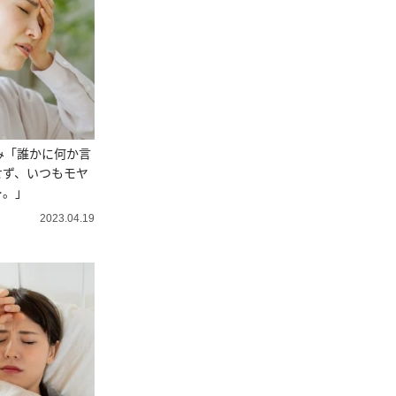
み「誰かに何か言
せず、いつもモヤ
…。」
2023.04.19