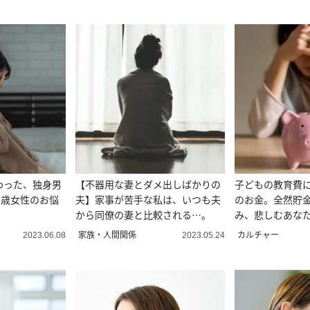
わった、独身男
【不器用な妻とダメ出しばかりの
子どもの教育費
2歳女性のお悩
夫】家事が苦手な私は、いつも夫
のお金。全然貯
から同僚の妻と比較される…。
み、悲しむあな
葉。
家族・人間関係
カルチャー
2023.06.08
2023.05.24