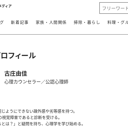
メディア
グ
新着記事
家族・人間関係
掃除・暮らし
料理・グ
プロフィール
古庄由佳
心理カウンセラー／公認心理師
同じようにできない疎外感や劣等感を持つ。
性の視覚障害であると診断を受ける。
るとは？」と疑問を持ち、心理学を学び始める。