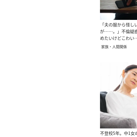
「夫の服から怪し
が……。」不倫疑
めたいけどこわい…
ん＞
家族・人間関係
不登校5年。中1女