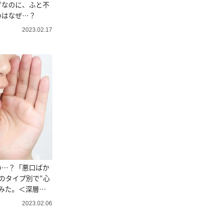
ずなのに、ふと不
のはなぜ…？
2023.02.17
の…？「悪口ばか
のタイプ別で“心
みた。＜深層心
2023.02.06