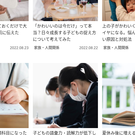
ておくだけで大
「かわいいのは今だけ」って本
上の子がかわい
前に伝えた
当？日々成長する子どもの捉え方
イヤになる。悩
について考えてみた
い原因と対処法
家族・人間関係
家族・人間関係
2022.08.23
2022.08.22
須科目になった
子どもの語彙力・読解力が低下し
夏休み後に増え