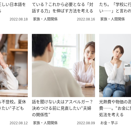
正しい日本語を
ている？これから必要となる「対
たち。「学校に
る
話する力」を伸ばす方法を考える
い……」と言わ
家族・人間関係
家族・人間関係
2022.08.18
2022.08.16
る不登校。夏休
話を聞けない夫はアスペルガー？
光熱費や物価の
きたい“子ども
決めつける前に見直したい“夫婦
費……。“お金に
の関係性”
処法を考える
家族・人間関係
お金・学ぶ
2022.08.12
2022.08.09