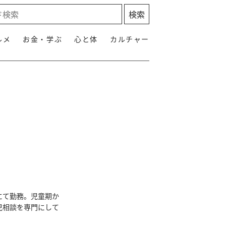
ルメ
お金・学ぶ
心と体
カルチャー
にて勤務。児童期か
児相談を専門にして