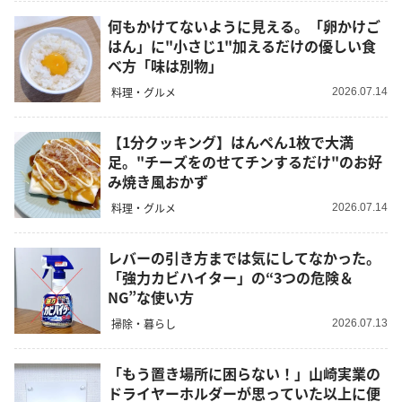
何もかけてないように見える。「卵かけご
はん」に"小さじ1"加えるだけの優しい食
べ方「味は別物」
料理・グルメ
2026.07.14
【1分クッキング】はんぺん1枚で大満
足。"チーズをのせてチンするだけ"のお好
み焼き風おかず
料理・グルメ
2026.07.14
レバーの引き方までは気にしてなかった。
「強力カビハイター」の“3つの危険＆
NG”な使い方
掃除・暮らし
2026.07.13
「もう置き場所に困らない！」山崎実業の
ドライヤーホルダーが思っていた以上に便