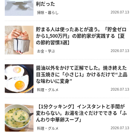
利だった
掃除・暮らし
2026.07.13
貯まる人は使ったあとが違う。「貯金ゼロ
から1,500万円」の節約家が実践する【夏
の節約習慣3選】
お金・学ぶ
2026.07.13
醤油以外をかけて正解でした。焼き終えた
目玉焼きに「小さじ1」かけるだけで“上品
な味わいに変身”
料理・グルメ
2026.07.13
【1分クッキング】インスタントと手間が
変わらない。お湯を注ぐだけでできる「ふ
んわり中華卵スープ」
料理・グルメ
2026.07.13