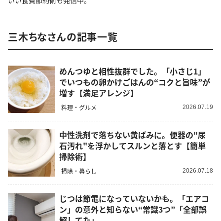
いい食費節約術も発信中。
三木ちなさんの記事一覧
めんつゆと相性抜群でした。「小さじ1」
でいつもの卵かけごはんの“コクと旨味”が
増す【満足アレンジ】
料理・グルメ
2026.07.19
中性洗剤で落ちない黄ばみに。便器の"尿
石汚れ"を浮かしてスルンと落とす【簡単
掃除術】
掃除・暮らし
2026.07.18
じつは節電になっていないかも。「エアコ
ン」の意外と知らない“常識3つ”「全部誤
解してた」