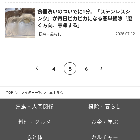
食器洗いのついでに1分。「ステンレスシ
ンク」が毎日ピカピカになる簡単掃除「磨
く方向、意識する」
掃除・暮らし
2026.07.12
4
5
6
TOP
ライター一覧
三木ちな
家族・人間関係
掃除・暮らし
料理・グルメ
お金・学ぶ
心と体
カルチャー