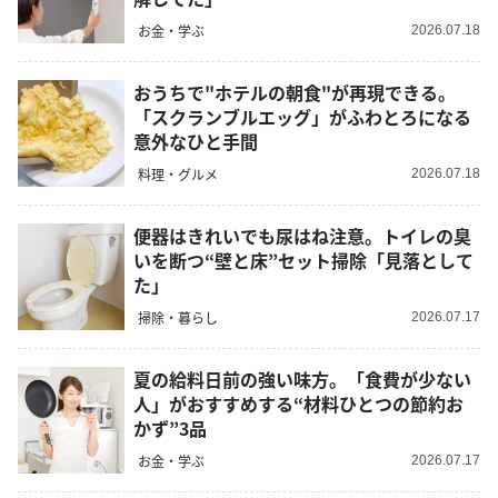
お金・学ぶ
2026.07.18
おうちで"ホテルの朝食"が再現できる。
「スクランブルエッグ」がふわとろになる
意外なひと手間
料理・グルメ
2026.07.18
便器はきれいでも尿はね注意。トイレの臭
いを断つ“壁と床”セット掃除「見落として
た」
掃除・暮らし
2026.07.17
夏の給料日前の強い味方。「食費が少ない
人」がおすすめする“材料ひとつの節約お
かず”3品
お金・学ぶ
2026.07.17