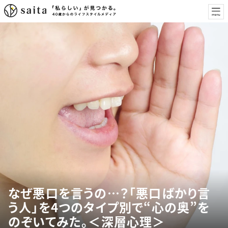
なぜ悪口を言うの…？「悪口ばかり言
う人」を4つのタイプ別で“心の奥”を
のぞいてみた。＜深層心理＞