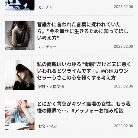
カルチャー
2023.02.06
昔誰かに言われた言葉に捉われていた
ら。"今を幸せに生きるために知ってほし
い考え方"
カルチャー
2023.02.06
私の両親はいわゆる“毒親”だけど夫に悪く
いわれるとツライんです…。#心理カウン
セラーうさこの心を軽くする考え方
家族・人間関係
2023.02.06
とにかく言葉がキツイ職場の女性。もう我
慢の限界で…。#アラフォーお悩み相談
お金・学ぶ
2023.02.06