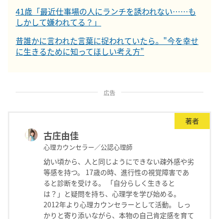
41歳「最近仕事場の人にランチを誘われない……も
しかして嫌われてる？」
昔誰かに言われた言葉に捉われていたら。"今を幸せ
に生きるために知ってほしい考え方"
広告
著者
古庄由佳
心理カウンセラー／公認心理師
幼い頃から、人と同じようにできない疎外感や劣
等感を持つ。 17歳の時、進行性の視覚障害であ
ると診断を受ける。 「自分らしく生きると
は？」と疑問を持ち、心理学を学び始める。
2012年より心理カウンセラーとして活動。 しっ
かりと寄り添いながら、本物の自己肯定感を育て