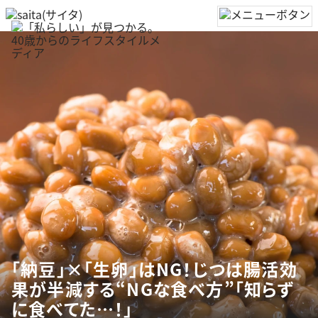
「納豆」×「生卵」はNG！じつは腸活効
果が半減する“NGな食べ方”「知らず
に食べてた…！」