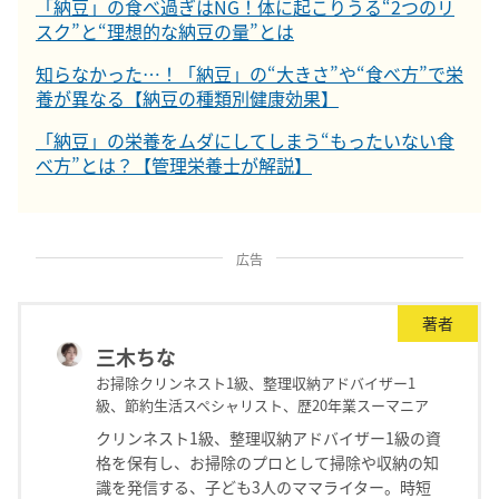
「納豆」の食べ過ぎはNG！体に起こりうる“2つのリ
スク”と“理想的な納豆の量”とは
知らなかった…！「納豆」の“大きさ”や“食べ方”で栄
養が異なる【納豆の種類別健康効果】
「納豆」の栄養をムダにしてしまう“もったいない食
べ方”とは？【管理栄養士が解説】
広告
著者
三木ちな
お掃除クリンネスト1級、整理収納アドバイザー1
級、節約生活スペシャリスト、歴20年業スーマニア
クリンネスト1級、整理収納アドバイザー1級の資
格を保有し、お掃除のプロとして掃除や収納の知
識を発信する、子ども3人のママライター。時短