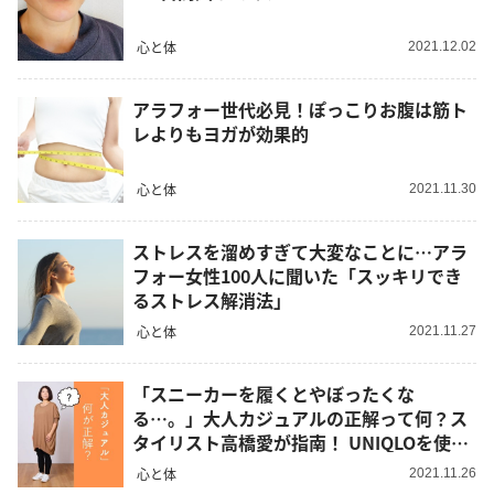
心と体
2021.12.02
アラフォー世代必見！ぽっこりお腹は筋ト
レよりもヨガが効果的
心と体
2021.11.30
ストレスを溜めすぎて大変なことに…アラ
フォー女性100人に聞いた「スッキリでき
るストレス解消法」
心と体
2021.11.27
「スニーカーを履くとやぼったくな
る…。」大人カジュアルの正解って何？ス
タイリスト高橋愛が指南！ UNIQLOを使っ
たbefore→after Vol.8
心と体
2021.11.26