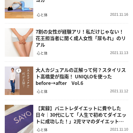
心と体
2021.11.16
7割の女性が経験アリ！私だけじゃない！
花王担当者に聞く成人女性「尿もれ」のリ
アル
心と体
2021.11.13
大人カジュアルの正解って何？スタイリス
ト高橋愛が指南！ UNIQLOを使った
before→after Vol.6
心と体
2021.11.12
【実録】バニトレダイエットに費やした
日々｜30代にして「人生で初めてダイエッ
トに成功した！」2児ママのダイエット記
録vol.1
心と体
2021.11.10