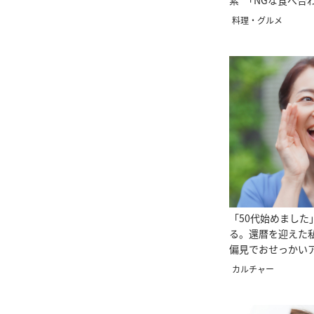
素”「NGな食べ合
料理・グルメ
「50代始めました
る。還暦を迎えた
偏見でおせっかい
カルチャー