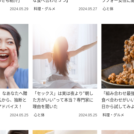
わせも紹介」
な食べ合わせ５つ】
ラフォー女性に
料理・グルメ
心と体
2024.05.29
2024.05.27
」なあなたへ贈
「セックス」は実は夜より“朝し
「組み合わせ最
私から、独断と
た方がいい”って本当？専門家に
食べ合わせがい
アドバイス！
理由を聞いた
日から試してみ
心と体
料理・グルメ
2024.05.25
2024.05.25