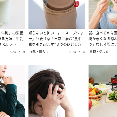
「牛乳」の栄養
知らないと怖い…。「スープジャ
朝、食べるのは
摂る方法「牛乳
ー」も要注意！日常に潜む“食中
境が悪くなる恐れ
食べよう…」
毒を引き起こす”３つの落とし穴
つ」むしろ腸に
た…。
掃除・暮らし
料理・グルメ
2024.05.19
2024.05.14