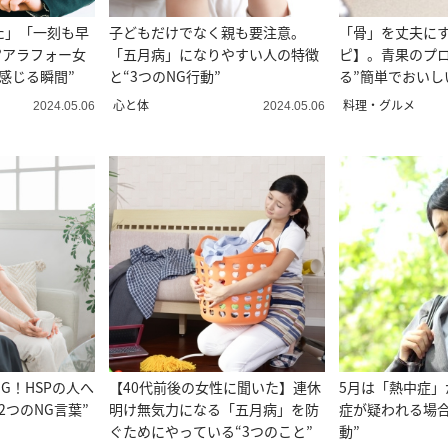
た」「一刻も早
子どもだけでなく親も要注意。
「骨」を丈夫に
︎アラフォー女
「五月病」になりやすい人の特徴
ピ】。青果のプ
感じる瞬間”
と“3つのNG行動”
る”簡単でおいし
心と体
料理・グルメ
2024.05.06
2024.05.06
G！HSPの人へ
【40代前後の女性に聞いた】連休
5月は「熱中症」
2つのNG言葉”
明け無気力になる「五月病」を防
症が疑われる場合
ぐためにやっている“3つのこと”
動”