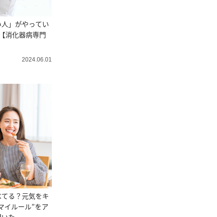
い人」がやってい
”【消化器病専門
】
2024.06.01
べてる？元気をキ
マイルール”をア