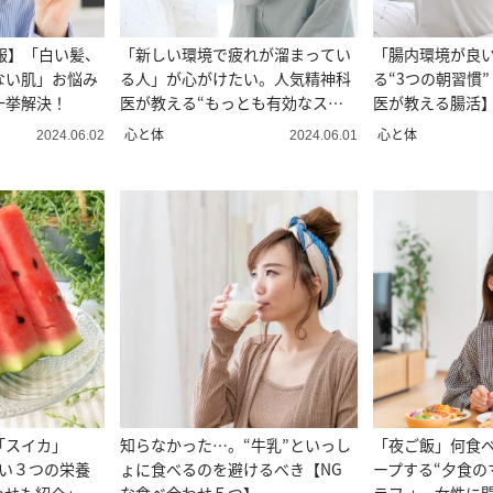
報】「白い髪、
「新しい環境で疲れが溜まってい
「腸内環境が良
ない肌」お悩み
る人」が心がけたい。人気精神科
る“3つの朝習慣
一挙解決！
医が教える“もっとも有効なスト
医が教える腸活
レスケア”
心と体
心と体
2024.06.02
2024.06.01
「スイカ」
知らなかった…。“牛乳”といっし
「夜ご飯」何食
いい３つの栄養
ょに食べるのを避けるべき【NG
ープする“夕食の