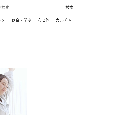
ルメ
お金・学ぶ
心と体
カルチャー