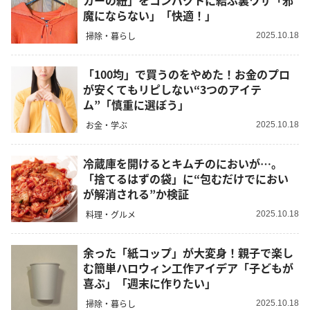
カーの紐」をコンパクトに結ぶ裏ワザ「邪
魔にならない」「快適！」
掃除・暮らし
2025.10.18
「100均」で買うのをやめた！お金のプロ
が安くてもリピしない“3つのアイテ
ム”「慎重に選ぼう」
お金・学ぶ
2025.10.18
冷蔵庫を開けるとキムチのにおいが…。
「捨てるはずの袋」に“包むだけでにおい
が解消される”か検証
料理・グルメ
2025.10.18
余った「紙コップ」が大変身！親子で楽し
む簡単ハロウィン工作アイデア「子どもが
喜ぶ」「週末に作りたい」
掃除・暮らし
2025.10.18