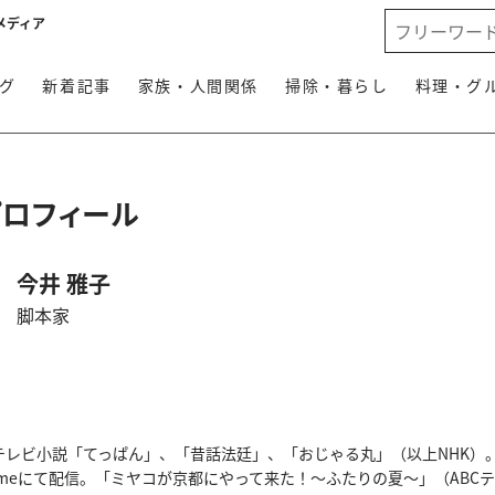
メディア
グ
新着記事
家族・人間関係
掃除・暮らし
料理・グ
プロフィール
今井 雅子
脚本家
レビ小説「てっぱん」、「昔話法廷」、「おじゃる丸」（以上NHK）。
primeにて配信。「ミヤコが京都にやって来た！〜ふたりの夏〜」（ABCテ