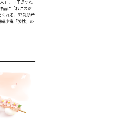
テ人」、「子ぎつね
版作品に「わにのだ
くれる、93歳助産
で短編小説「膝枕」の