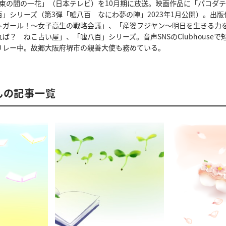
「束の間の一花」（日本テレビ）を10月期に放送。映画作品に「パコダ
」シリーズ（第3弾「嘘八百 なにわ夢の陣」2023年1月公開）。出
トガール！〜女子高生の戦略会議」、「産婆フジヤン〜明日を生きる力を
ば？ ねこ占い屋」、「嘘八百」シリーズ。音声SNSのClubhouse
リレー中。故郷大阪府堺市の親善大使も務めている。
んの記事一覧