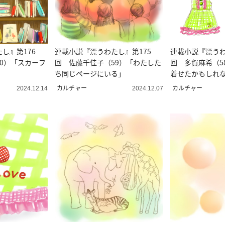
し』第176
連載小説『漂うわたし』第175
連載小説『漂うわ
0）「スカーフ
回 佐藤千佳子（59）「わたした
回 多賀麻希（5
」
ち同じページにいる」
着せたかもしれ
カルチャー
カルチャー
2024.12.14
2024.12.07