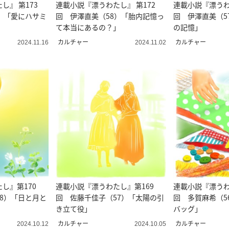
し』 第173
連載小説『漂うわたし』 第172
連載小説『漂うわ
）「愛にハサミ
回 伊澤直美（58）「胎内記憶っ
回 伊澤直美（5
て本当にあるの？」
の記憶」
カルチャー
カルチャー
2024.11.16
2024.11.02
し』第170
連載小説『漂うわたし』第169
連載小説『漂うわ
8）「日と月と
回 佐藤千佳子（57）「太陽の引
回 多賀麻希（5
き立て役」
バッグ」
カルチャー
カルチャー
2024.10.12
2024.10.05