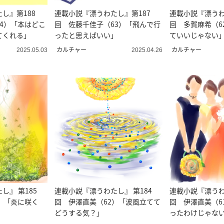
し』第188
連載小説『漂うわたし』第187
連載小説『漂うわ
4）「本はどこ
回 佐藤千佳子（63）「飛んで行
回 多賀麻希（6
てくれる」
ったと思えばいい」
ていいじゃない
カルチャー
カルチャー
2025.05.03
2025.04.26
し』 第185
連載小説『漂うわたし』 第184
連載小説『漂うわ
）「炎に咲く
回 伊澤直美（62）「波風立てて
回 伊澤直美（6
どうする気？」
ったわけじゃな