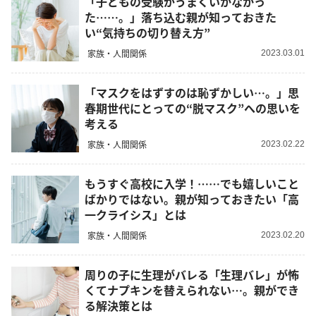
「子どもの受験がうまくいかなかっ
た……。」落ち込む親が知っておきた
い“気持ちの切り替え方”
家族・人間関係
2023.03.01
「マスクをはずすのは恥ずかしい…。」思
春期世代にとっての“脱マスク”への思いを
考える
家族・人間関係
2023.02.22
もうすぐ高校に入学！……でも嬉しいこと
ばかりではない。親が知っておきたい「高
一クライシス」とは
家族・人間関係
2023.02.20
周りの子に生理がバレる「生理バレ」が怖
くてナプキンを替えられない…。親ができ
る解決策とは