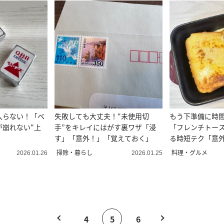
入らない！「ベ
失敗しても大丈夫！“未使用切
もう下準備に時
が崩れない“上
手”をキレイにはがす裏ワザ「浸
「フレンチトー
す」「意外！」「覚えておく」
る時短テク「意
わ」
掃除・暮らし
料理・グルメ
2026.01.26
2026.01.25
4
5
6