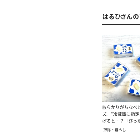
はるひさん
散らかりがちなベ
ズ。“冷蔵庫に指定
げると…？「ぴっ
り出せる」
掃除・暮らし