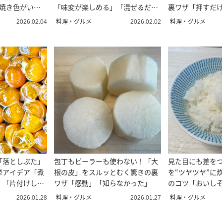
「焼き色がい
「味変が楽しめる」「混ぜるだ
裏ワザ「押すだ
け」
い」
料理・グルメ
料理・グルメ
2026.02.04
2026.02.02
「落としぶた」
包丁もピーラーも使わない！「大
見た目にも差を
単アイデア「煮
根の皮」をスルッとむく驚きの裏
を“ツヤツヤ”に
」「片付けしや
ワザ「感動」「知らなかった」
のコツ「おいし
料理・グルメ
料理・グルメ
2026.01.28
2026.01.27