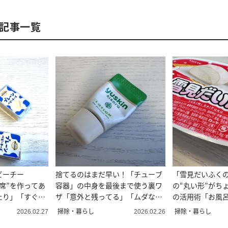
の記事一覧
ビーチー
捨てるのはまだ早い！「チューブ
「雪見だいふく
席”を作ってあ
容器」の中身を最後まで使う裏ワ
の“丸い形”がち
たり」「すぐ取
ザ「意外と残ってる」「ムダな
の活用術「お風
し」
える」
掃除・暮らし
掃除・暮らし
2026.02.27
2026.02.26