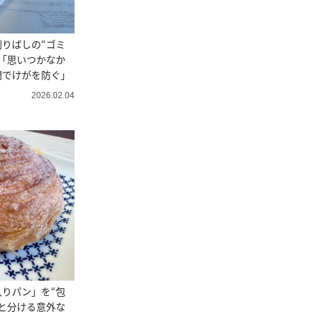
りばしの“ゴミ
「思いつかなか
間でけがを防ぐ」
2026.02.04
りパン」を“包
と分ける意外な