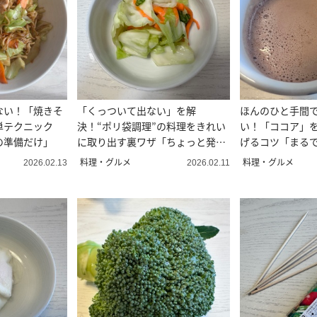
ない！「焼きそ
「くっついて出ない」を解
ほんのひと手間で
単テクニック
決！“ポリ袋調理”の料理をきれい
い！「ココア」
の準備だけ」
に取り出す裏ワザ「ちょっと発想
げるコツ「まる
を変えるだけ」
ティ」
料理・グルメ
料理・グルメ
2026.02.13
2026.02.11