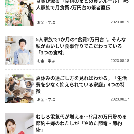
食費が減る「食材のまとめ買いルール」 #5
人家族で月食費2万円台の筆者直伝
お金・学ぶ
2023.08.19
5人家族で1か月の“食費2万円台”。そんな
私がおいしい食事作りでこだわっている
「3つの食材」
お金・学ぶ
2023.08.18
夏休みの過ごし方を見ればわかる。「生活
費を少なく抑えられている家庭」4つの特
徴
お金・学ぶ
2023.08.17
むしろ電気代が増える…!?月20万円貯める
節約主婦のわたしが「やめた節電・節約
術」