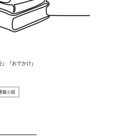
行」「おでかけ」
。
連載小説