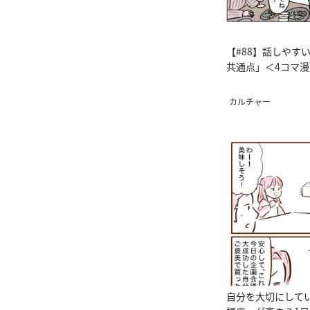
【#88】話しやす
共通点」＜4コマ
カルチャー
自分を大切にして