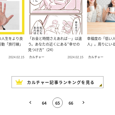
の人生をより良
「お金と時間さえあれば…」は違
幸福度の「低い
行動「旅行線」
う。あなたの近くにある“幸せの
人」。周りにい
見つけ方”（24）
カルチャー
カルチャー
2024.02.15
2024.02.15
カルチャー
記事ランキングを見る
64
65
66