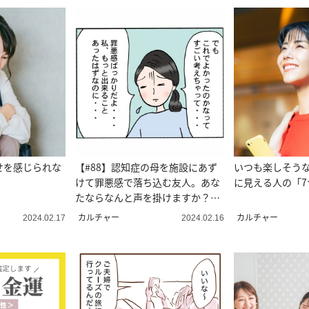
せを感じられな
【#88】認知症の母を施設にあず
いつも楽しそう
けて罪悪感で落ち込む友人。あな
に見える人の「7
たならなんと声を掛けますか？＜
4コマ漫画＞
カルチャー
カルチャー
2024.02.17
2024.02.16