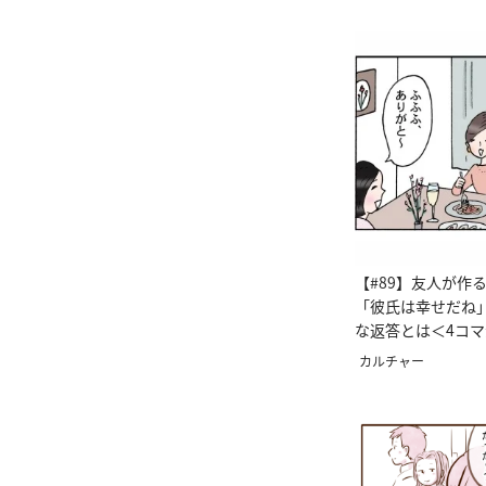
【#89】友人が作
「彼氏は幸せだね
な返答とは＜4コ
カルチャー