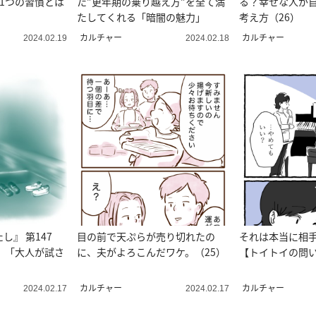
1つの習慣とは
た”更年期の乗り越え方”を全て満
る？幸せな人が
たしてくれる「暗闇の魅力」
考え方（26）
カルチャー
カルチャー
2024.02.19
2024.02.18
し』 第147
目の前で天ぷらが売り切れたの
それは本当に相
）「大人が試さ
に、夫がよろこんだワケ。（25）
【トイトイの問い
カルチャー
カルチャー
2024.02.17
2024.02.17