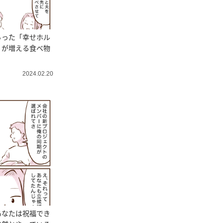
らった「幸せホル
」が増える食べ物
2024.02.20
あなたは祝福でき