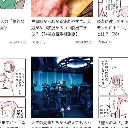
い人の「意外な
生命線からわかる疲れやすさ。気
後輩に教えても
漫画＞
力がない状況からいつ脱出でき
モンセロトニン
る？【34歳女性手相鑑定】
とは？（28）
カルチャー
カルチャー
2024.02.21
2024.02.21
いますか？「幸
人生の先輩たちから教えてもらっ
「他人の幸せ」