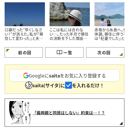
口癖だった”早くしなさ
ここは私には合わな
赤坂から糸島へ。仕
い！”が消えた。私が「移
い…。たった半月で移住
体調、移住に伴う不
住して変わった」と夫か
の決断を下した理由＃
は「杞憂でした」と笑
ら言われるようになるま
私たちの移住ストーリー
る理由 ＃私たちの
で＃私たちの移住ストー
住ストーリー
リー
前の回
一覧
次の回
Googleに
saita
をお気に入り登録する
saita(サイタ)に
を入れるだけ！
「義両親と同居はしない」約束は…！？