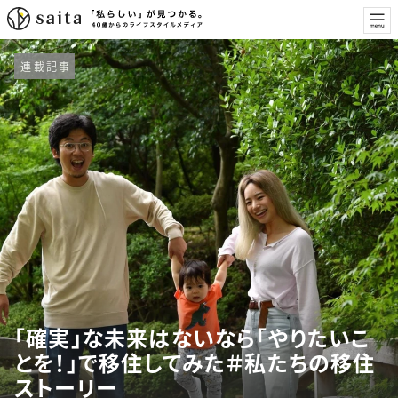
連載記事
「確実」な未来はないなら「やりたいこ
とを！」で移住してみた＃私たちの移住
ストーリー