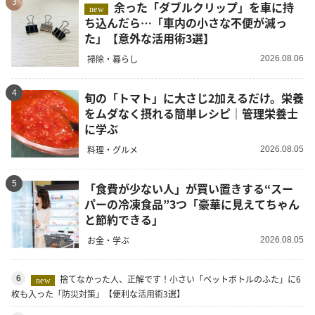
3
余った「ダブルクリップ」を車に持
new
ち込んだら…「車内の小さな不便が減っ
た」【意外な活用術3選】
掃除・暮らし
2026.08.06
4
旬の「トマト」に大さじ2加えるだけ。栄養
をムダなく摂れる簡単レシピ｜管理栄養士
に学ぶ
料理・グルメ
2026.08.05
5
「食費が少ない人」が買い置きする“スー
パーの冷凍食品”3つ「豪華に見えてちゃん
と節約できる」
お金・学ぶ
2026.08.05
捨てなかった人、正解です！小さい「ペットボトルのふた」に6
6
new
枚も入った「防災対策」【便利な活用術3選】