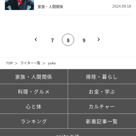
家族・人間関係
2024.09.18
7
8
9
TOP
ライター一覧
yuko
家族・人間関係
掃除・暮らし
料理・グルメ
お金・学ぶ
心と体
カルチャー
ランキング
新着記事一覧
saitaとは