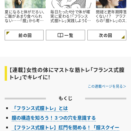
夏になると体がだるい、
毎日たった4分で体が確
閉経と更年期障害は
ご飯があまり食べられ
実に変わる！「フランス
くない！？ アラフォ
ない……「膣」から考え
式膣トレ」実践しよう【後
らの「膣トレ」のスス
る夏の体の冷え対策
編】
前の回
一覧
次の回
【連載】女性の体にマストな筋トレ「フランス式膣
トレ」でキレイに！
この連載ページを見る
もくじ
「フランス式膣トレ」とは
膣の構造を知ろう！３つの穴を意識する
【フランス式膣トレ】肛門を閉める！「膣スクイー