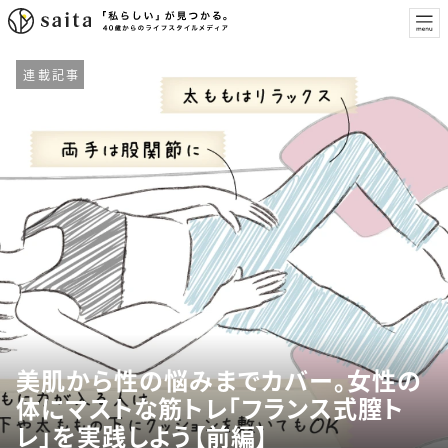
連載記事
美肌から性の悩みまでカバー。女性の
体にマストな筋トレ「フランス式膣ト
レ」を実践しよう【前編】