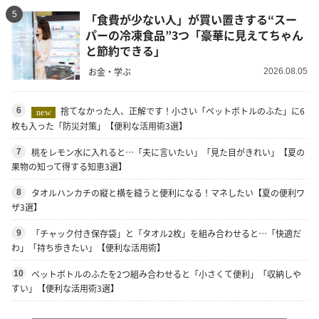
5
「食費が少ない人」が買い置きする“スー
パーの冷凍食品”3つ「豪華に見えてちゃん
と節約できる」
お金・学ぶ
2026.08.05
捨てなかった人、正解です！小さい「ペットボトルのふた」に6
6
new
枚も入った「防災対策」【便利な活用術3選】
桃をレモン水に入れると…「夫に言いたい」「見た目がきれい」【夏の
7
果物の知って得する知恵3選】
タオルハンカチの縦と横を縫うと便利になる！マネしたい【夏の便利ワ
8
ザ3選】
「チャック付き保存袋」と「タオル2枚」を組み合わせると…「快適だ
9
わ」「持ち歩きたい」【便利な活用術】
ペットボトルのふたを2つ組み合わせると「小さくて便利」「収納しや
10
すい」【便利な活用術3選】