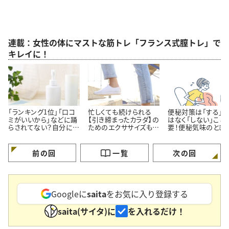
連載：女性の体にマストな筋トレ「フランス式膣トレ」で
キレイに！
「ランキング1位」「口コ
忙しくても続けられる
便秘対策は「する」
ミがいいから」などに踊
【引き締まったカラダ】の
はなく「しない」こと
らされてない？自分に合
ためのエクササイズも
要！便秘気味のとき
った美容法を見つける
「膣トレにあり！」
NGなことは
ための美容本
前の回
一覧
次の回
Googleに
saita
をお気に入り登録する
saita(サイタ)に
を入れるだけ！