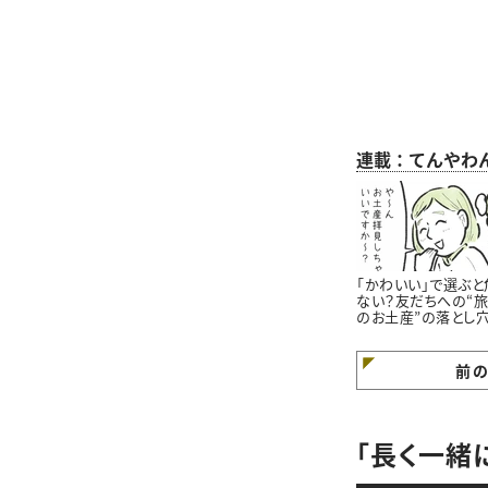
連載：てんやわ
「かわいい」で選ぶと
ない？友だちへの“
のお土産”の落とし
前
「長く一緒