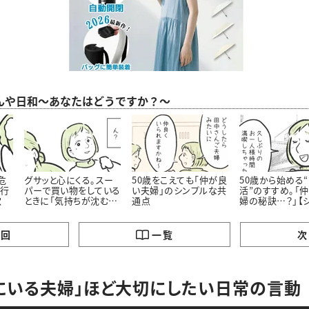
んや日和～あなたはどうですか？～
危
グサッと心にくる。スー
50歳をこえても「仲が良
50歳から始める
旅行
パーで買い物をしている
い夫婦」のシンプルな共
活”のすすめ。「
穴
ときに「気持ちが沈む瞬
通点
婦の秘訣…？」【
間」あなたはどう感じま
漫画】
すか？
の回
一覧
次
にいる夫婦」ほど大切にしたい日常の言動