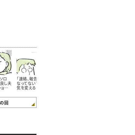
“ソロ
「連絡、報告事項だけに
「食器洗っておいた」夫
「なんか機嫌
仲良し夫
なってない？」夫婦の空
にモヤるワケ。40代女性
機嫌な夫に振
ショート
気を変える“5分会話”の
が抱える家事の認識ズ
ないための“
力
レ
考える
の回