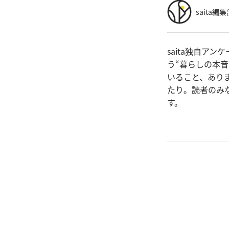
saita編集
saita独自ア
う“暮らしの本
いること、あり
たり。読者のみ
す。