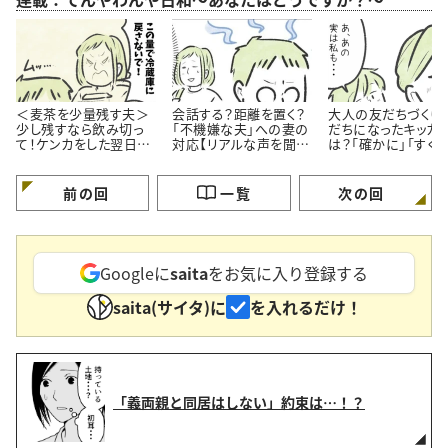
＜麦茶を少量残す夫＞
会話する？距離を置く？
大人の友だちづくり
少し残すなら飲み切っ
「不機嫌な夫」への妻の
だちになったキッカ
て！ケンカをした翌日の
対応【リアルな声を聞い
は？「確かに」「すぐ
会話は…
た】
くなれそう」【漫画】
前の回
一覧
次の回
Googleに
saita
をお気に入り登録する
saita(サイタ)に
を入れるだけ！
「義両親と同居はしない」約束は…！？