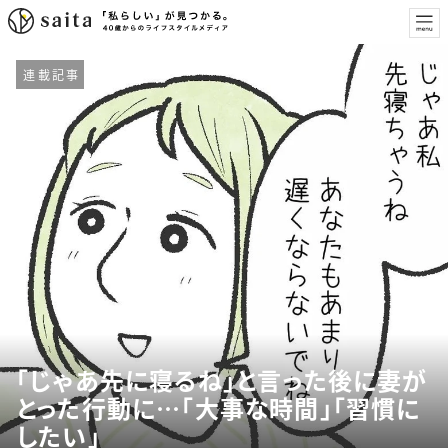
連載記事
「じゃあ先に寝るね」と言った後に妻が
とった行動に…「大事な時間」「習慣に
したい」