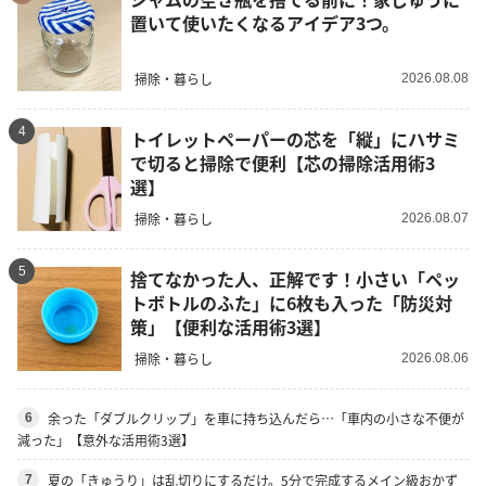
置いて使いたくなるアイデア3つ。
掃除・暮らし
2026.08.08
4
トイレットペーパーの芯を「縦」にハサミ
で切ると掃除で便利【芯の掃除活用術3
選】
掃除・暮らし
2026.08.07
5
捨てなかった人、正解です！小さい「ペッ
トボトルのふた」に6枚も入った「防災対
策」【便利な活用術3選】
掃除・暮らし
2026.08.06
余った「ダブルクリップ」を車に持ち込んだら…「車内の小さな不便が
6
減った」【意外な活用術3選】
夏の「きゅうり」は乱切りにするだけ。5分で完成するメイン級おかず
7