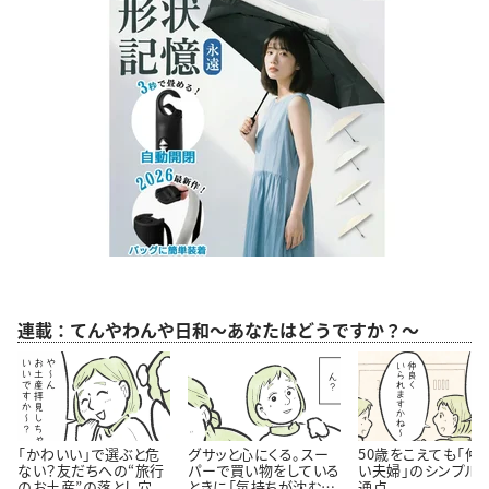
連載：てんやわんや日和～あなたはどうですか？～
「かわいい」で選ぶと危
グサッと心にくる。スー
50歳をこえても「仲
ない？友だちへの“旅行
パーで買い物をしている
い夫婦」のシンプル
のお土産”の落とし穴
ときに「気持ちが沈む瞬
通点