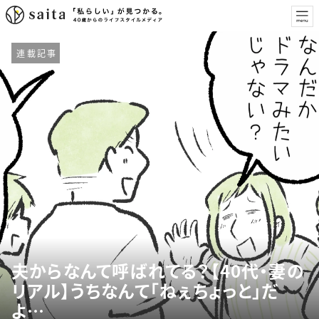
連載記事
夫からなんて呼ばれてる？【40代・妻の
リアル】うちなんて「ねぇちょっと」だ
よ…