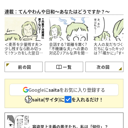
連載：てんやわんや日和～あなたはどうですか？～
＜麦茶を少量残す夫＞
会話する？距離を置く？
大人の友だちづくり
少し残すなら飲み切っ
「不機嫌な夫」への妻の
だちになったキッカ
て！ケンカをした翌日の
対応【リアルな声を聞い
は？「確かに」「すぐ
会話は…
た】
くなれそう」【漫画】
前の回
一覧
次の回
Googleに
saita
をお気に入り登録する
saita(サイタ)に
を入れるだけ！
容姿至上主義の男子たち。私は「何位」？