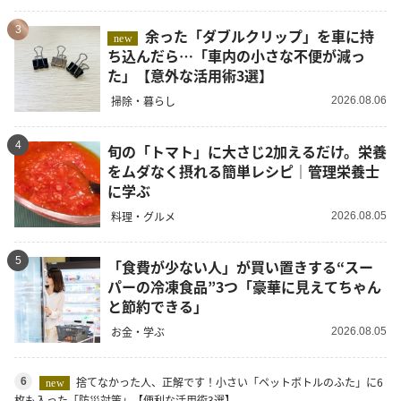
3
余った「ダブルクリップ」を車に持
new
ち込んだら…「車内の小さな不便が減っ
た」【意外な活用術3選】
掃除・暮らし
2026.08.06
4
旬の「トマト」に大さじ2加えるだけ。栄養
をムダなく摂れる簡単レシピ｜管理栄養士
に学ぶ
料理・グルメ
2026.08.05
5
「食費が少ない人」が買い置きする“スー
パーの冷凍食品”3つ「豪華に見えてちゃん
と節約できる」
お金・学ぶ
2026.08.05
捨てなかった人、正解です！小さい「ペットボトルのふた」に6
6
new
枚も入った「防災対策」【便利な活用術3選】