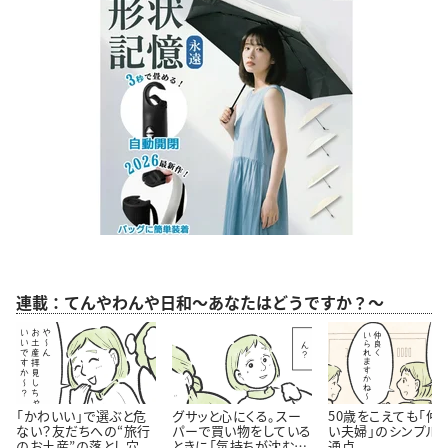
連載：てんやわんや日和～あなたはどうですか？～
「かわいい」で選ぶと危
グサッと心にくる。スー
50歳をこえても「仲
ない？友だちへの“旅行
パーで買い物をしている
い夫婦」のシンプル
のお土産”の落とし穴
ときに「気持ちが沈む瞬
通点