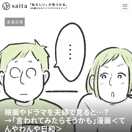
連載記事
映画やドラマを夫婦で見ると…？
→「言われてみたらそうかも」漫画＜て
んやわんや日和＞