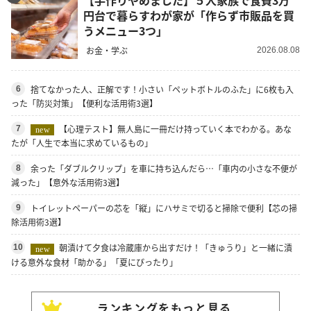
円台で暮らすわが家が「作らず市販品を買
うメニュー3つ」
お金・学ぶ
2026.08.08
捨てなかった人、正解です！小さい「ペットボトルのふた」に6枚も入
6
った「防災対策」【便利な活用術3選】
【心理テスト】無人島に一冊だけ持っていく本でわかる。あな
7
new
たが「人生で本当に求めているもの」
余った「ダブルクリップ」を車に持ち込んだら…「車内の小さな不便が
8
減った」【意外な活用術3選】
トイレットペーパーの芯を「縦」にハサミで切ると掃除で便利【芯の掃
9
除活用術3選】
朝漬けて夕食は冷蔵庫から出すだけ！「きゅうり」と一緒に漬
10
new
ける意外な食材「助かる」「夏にぴったり」
ランキングをもっと見る