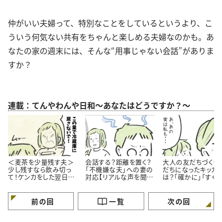
仲がいい夫婦って、特別なことをしているというより、こ
ういう何気ない共有をちゃんと楽しめる夫婦なのかも。あ
なたの家の週末には、そんな“用事じゃない会話”がありま
すか？
連載：てんやわんや日和～あなたはどうですか？～
＜麦茶を少量残す夫＞
会話する？距離を置く？
大人の友だちづくり
少し残すなら飲み切っ
「不機嫌な夫」への妻の
だちになったキッカ
て！ケンカをした翌日の
対応【リアルな声を聞い
は？「確かに」「すぐ
会話は…
た】
くなれそう」【漫画】
前の回
一覧
次の回