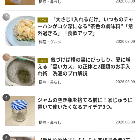
掃除・暮らし
2026.08.08
2
「大さじ1入れるだけ」いつものチャ
new
ーハンがコク深になる“茶色の調味料”「意
外過ぎる」「食欲アップ」
料理・グルメ
2026.08.09
3
気づけば槽の裏にびっしり。夏に増
new
える「黒いカス」の正体と2種類のお手入
れ術｜洗濯のプロ解説
掃除・暮らし
2026.08.09
4
ジャムの空き瓶を捨てる前に！家じゅうに
置いて使いたくなるアイデア3つ。
掃除・暮らし
2026.08.08
5
【手作りやめました】５人家族で食費3万