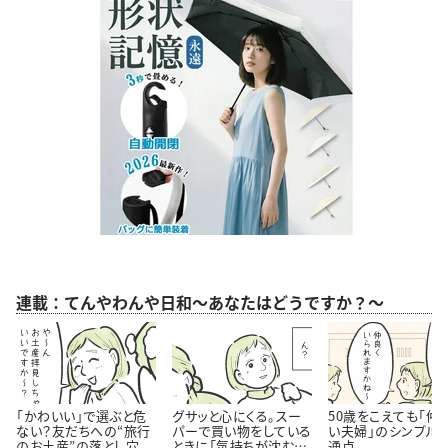
連載：てんやわんや日和～あなたはどうですか？～
「かわいい」で選ぶと危
グサッと心にくる。スー
50歳をこえても「仲
ない？友だちへの“旅行
パーで買い物をしている
い夫婦」のシンプル
のお土産”の落とし穴
ときに「気持ちが沈む瞬
通点