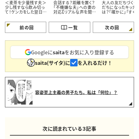
＜麦茶を少量残す夫＞
会話する？距離を置く？
大人の友だちづくり
少し残すなら飲み切っ
「不機嫌な夫」への妻の
だちになったキッカ
て！ケンカをした翌日の
対応【リアルな声を聞い
は？「確かに」「すぐ
会話は…
た】
くなれそう」【漫画】
前の回
一覧
次の回
Googleに
saita
をお気に入り登録する
saita(サイタ)に
を入れるだけ！
容姿至上主義の男子たち。私は「何位」？
次に読まれている３記事