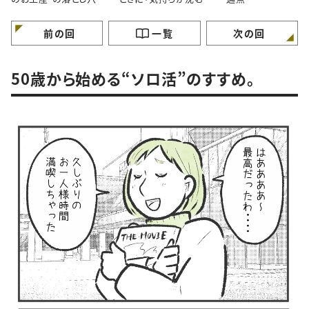
間」あなたはどう感じま
すか？
前の回
一覧
次の回
50歳から始める“ソロ活”のすすめ。