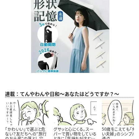
連載：てんやわんや日和～あなたはどうですか？～
「かわいい」で選ぶと危
グサッと心にくる。スー
50歳をこえても「仲
ない？友だちへの“旅行
パーで買い物をしている
い夫婦」のシンプル
のお土産”の落とし穴
ときに「気持ちが沈む瞬
通点