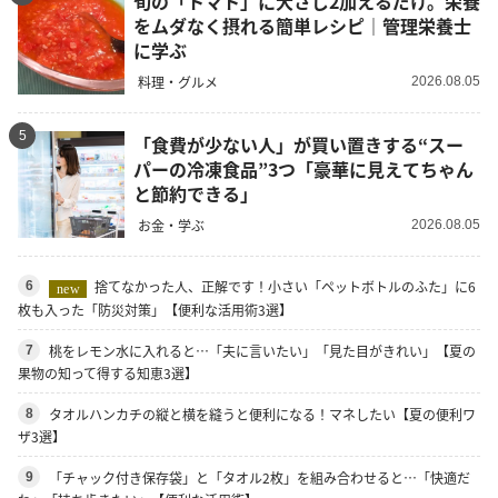
旬の「トマト」に大さじ2加えるだけ。栄養
をムダなく摂れる簡単レシピ｜管理栄養士
に学ぶ
料理・グルメ
2026.08.05
5
「食費が少ない人」が買い置きする“スー
パーの冷凍食品”3つ「豪華に見えてちゃん
と節約できる」
お金・学ぶ
2026.08.05
捨てなかった人、正解です！小さい「ペットボトルのふた」に6
6
new
枚も入った「防災対策」【便利な活用術3選】
桃をレモン水に入れると…「夫に言いたい」「見た目がきれい」【夏の
7
果物の知って得する知恵3選】
タオルハンカチの縦と横を縫うと便利になる！マネしたい【夏の便利ワ
8
ザ3選】
「チャック付き保存袋」と「タオル2枚」を組み合わせると…「快適だ
9