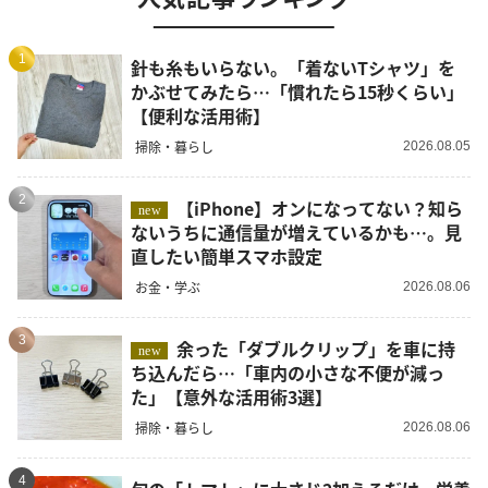
1
針も糸もいらない。「着ないTシャツ」を
かぶせてみたら…「慣れたら15秒くらい」
【便利な活用術】
掃除・暮らし
2026.08.05
2
【iPhone】オンになってない？知ら
new
ないうちに通信量が増えているかも…。見
直したい簡単スマホ設定
お金・学ぶ
2026.08.06
3
余った「ダブルクリップ」を車に持
new
ち込んだら…「車内の小さな不便が減っ
た」【意外な活用術3選】
掃除・暮らし
2026.08.06
4