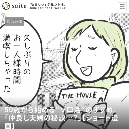
連載記事
50歳から始める“ソロ活”のすすめ。
「仲良し夫婦の秘訣…？」【ショート漫
画】