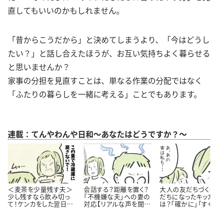
直してもいいのかもしれません。
「昔からこうだから」と決めてしまうより、「今はどうし
たい？」と話し合えたほうが、お互い気持ちよく暮らせる
と思いませんか？
家事の分担を見直すことは、単なる作業の分配ではなく
「ふたりの暮らしを一緒に考える」ことでもあります。
連載：てんやわんや日和～あなたはどうですか？～
＜麦茶を少量残す夫＞
会話する？距離を置く？
大人の友だちづくり
少し残すなら飲み切っ
「不機嫌な夫」への妻の
だちになったキッカ
て！ケンカをした翌日の
対応【リアルな声を聞い
は？「確かに」「すぐ
会話は…
た】
くなれそう」【漫画】