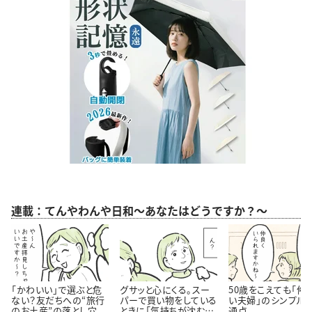
連載：てんやわんや日和～あなたはどうですか？～
「かわいい」で選ぶと危
グサッと心にくる。スー
50歳をこえても「仲
ない？友だちへの“旅行
パーで買い物をしている
い夫婦」のシンプル
のお土産”の落とし穴
ときに「気持ちが沈む瞬
通点