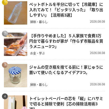
1
ペットボトルを半分に切って【冷蔵庫】に
入れてみて！「ピッタリ入った」「取り出
しやすい」【活用術3選】
掃除・暮らし
2026.08.08
2
【手作りやめました】５人家族で食費3万
円台で暮らすわが家が「作らず市販品を買
うメニュー3つ」
お金・学ぶ
2026.08.08
3
ジャムの空き瓶を捨てる前に！家じゅうに
置いて使いたくなるアイデア3つ。
掃除・暮らし
2026.08.08
4
トイレットペーパーの芯を「縦」にハサミ
で切ると掃除で便利【芯の掃除活用術3
選】