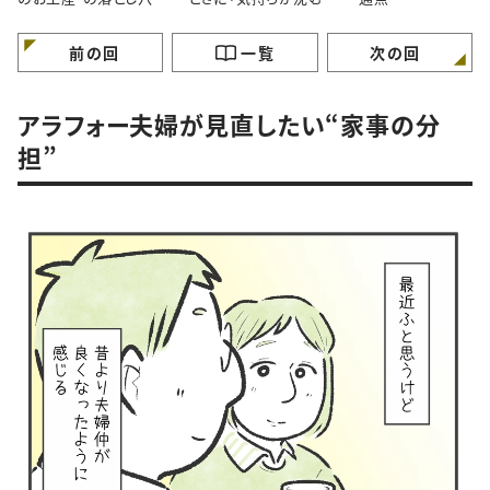
間」あなたはどう感じま
すか？
前の回
一覧
次の回
アラフォー夫婦が見直したい“家事の分
担”