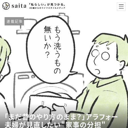
連載記事
「まだ昔のやり方のまま？」アラフォー
夫婦が見直したい"家事の分担"