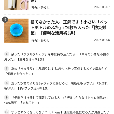
掃除・暮らし
2026.08.07
5
捨てなかった人、正解です！小さい「ペッ
トボトルのふた」に6枚も入った「防災対
策」【便利な活用術3選】
掃除・暮らし
2026.08.06
余った「ダブルクリップ」を車に持ち込んだら…「車内の小さな不便が
6
減った」【意外な活用術3選】
夏の「きゅうり」は乱切りにするだけ。5分で完成するメイン級おかず
7
「何度でも食べたい」
洗った水筒のふたをS字フックに掛けると「場所を取らない」「水切れ
8
もいい」【S字フック活用術3選】
「便器だけ掃除して満足している人」が見逃しがちな【トイレ掃除の3
9
つの場所】「忘れてた…」
ずっとオンになってない？【iPhone】通信量が気になる人が見直したい
10