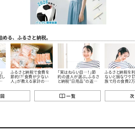
ら始める、ふるさと納税。
」
ふるさと納税で食費を
「実はねらい目…！」節
ふるさと納税を
認し
節約!?「食費が少ない
約の達人が選ぶ。ふるさ
ないと損なワケ【
し
人」が教える家計の味
と納税“日用品”の返礼
族で月の食費2
認方
方になる食品の返礼品
品ジャンル3選
の節約の達人か
ジャンル3選
の回
一覧
次