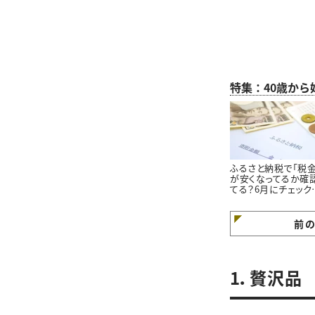
特集：40歳か
ふるさと納税で「税金
が安くなってるか確
てる？6月にチェック
たい“税金控除の確
法”
前
1．贅沢品