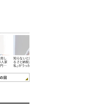
利用し
知らないと損をする「ふ
食費が節約できる「ふる
食費を本気で
5人家
るさと納税歴10年の
さと納税マニア」が教え
約の達人がふ
万円台
私」がうっかりしてしま
る返礼品の選び方“3つ
税でリピート
ら学ぶ】
った“ふるさと納税の想
のルール”
品3選」
定外のミス”
の回