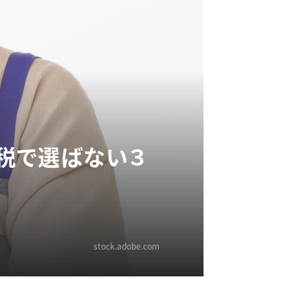
税で選ばない３
stock.adobe.com