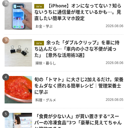
2
【iPhone】オンになってない？知ら
new
ないうちに通信量が増えているかも…。見
直したい簡単スマホ設定
お金・学ぶ
2026.08.06
3
余った「ダブルクリップ」を車に持
new
ち込んだら…「車内の小さな不便が減っ
た」【意外な活用術3選】
掃除・暮らし
2026.08.06
4
旬の「トマト」に大さじ2加えるだけ。栄養
をムダなく摂れる簡単レシピ｜管理栄養士
に学ぶ
料理・グルメ
2026.08.05
5
「食費が少ない人」が買い置きする“スー
パーの冷凍食品”3つ「豪華に見えてちゃん