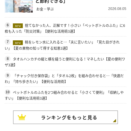
と節約できる」
お金・学ぶ
2026.08.05
捨てなかった人、正解です！小さい「ペットボトルのふた」に6
6
new
枚も入った「防災対策」【便利な活用術3選】
桃をレモン水に入れると…「夫に言いたい」「見た目がきれ
7
new
い」【夏の果物の知って得する知恵3選】
タオルハンカチの縦と横を縫うと便利になる！マネしたい【夏の便利ワ
8
ザ3選】
「チャック付き保存袋」と「タオル2枚」を組み合わせると…「快適だ
9
わ」「持ち歩きたい」【便利な活用術】
ペットボトルのふたを2つ組み合わせると「小さくて便利」「収納しや
10
すい」【便利な活用術3選】
ランキングをもっと見る