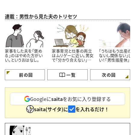
連載：男性から見た夫のトリセツ
家事をした夫を「褒め
家事育児と仕事の両立
「うちはもう出産の
る」のはやめた方がい
はムリゲーに近い。男女
ないし関係ない」じ
い。というおはなし。
で「分かり合えない」感
い！「男性版産休」の
が生まれるワケ #男性
ーパーソンはあなた
からみた夫のトリセツ
す #男性から見た
トリセツ
前の回
一覧
次の回
Googleに
saita
をお気に入り登録する
saita(サイタ)に
を入れるだけ！