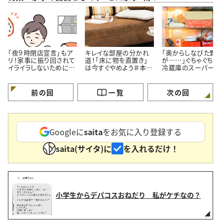
「夜９時閉店宣言」もア
キレイな部屋の分かれ
「奥からしなびた野
リ！家事に振り回されて
道！「床に物を直置き」
が……」ぐちゃぐちゃ
イライラしないために
は今すぐやめよう＃本間
冷蔵庫のスーパー整
【知的家事プロデューサ
朝子さんの『ゼロ家事』
術【知的家事プロデ
ー本間朝子さん連載
術vol.3
サー本間朝子さん連
①】
13】
前の回
一覧
次の回
Googleに
saita
をお気に入り登録する
saita(サイタ)に
を入れるだけ！
小学生からデパコスおねだり 私がケチなの？