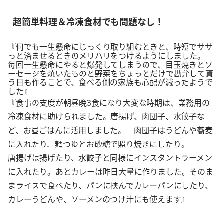
超簡単料理＆冷凍食材でも問題なし！
『何でも一生懸命にじっくり取り組むときと、時短でササ
っと済ませるときのメリハリをつけるようにしました。
毎回一生懸命にやると爆発してしまうので、目玉焼きとソ
ーセージを焼いたものと野菜をちょっとだけで勘弁して貰
う日も作ることで、食べる側の家族も心配が減ったようで
した』
『食事の支度が朝昼晩3食になり大変な時期は、業務用の
冷凍食材に助けられました。唐揚げ、肉団子、水餃子な
ど、お昼ごはんに活用しました。 肉団子はうどんや蕎麦
に入れたり、麺つゆとお砂糖で照り焼きにしたり。
唐揚げは揚げたり、水餃子と同様にインスタントラーメン
に入れたり。あとカレーは昨日大量に作りました。そのま
まライスで食べたり、パンに挟んでカレーパンにしたり、
カレーうどんや、ソーメンのつけ汁にも使えます』