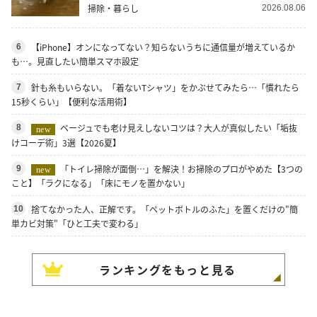
掃除・暮らし
2026.08.06
【iPhone】オンになってない？知らないうちに通信量が増えているか
6
も…。見直したい簡単スマホ設定
針も糸もいらない。「着ないTシャツ」をかぶせてみたら…「慣れたら
7
15秒くらい」【便利な活用術】
ベージュでも老け見えしないコツは？大人が真似したい「垢抜
8
new
けコーデ術」3選【2026夏】
「トイレ掃除が面倒…」を解決！お掃除のプロがやめた【3つの
9
new
こと】「ラクになる」「床にモノを置かない」
捨てなかった人、正解です。「ペットボトルのふた」を置くだけの"簡
10
単カビ対策"「ひと工夫で変わる」
ランキングをもっと見る