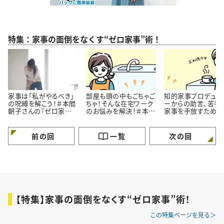
特集：家事の面倒をなくす“ゼロ家事”術！
家事は「私がやるべき」
部屋も頭の中もごちゃご
知的家事プロデュー
の呪縛を解こう！＃本間
ちゃ！そんな在宅ワーク
ーからの助言、苦手
朝子さんの『ゼロ家事』
のお悩みを解決！＃本間
家事を手放すための
術vol.1
朝子さんの『ゼロ家事』
法 ＃本間朝子さん
術vol.2
『ゼロ家事』術vol.4
前の回
一覧
次の回
【特集】家事の面倒をなくす“ゼロ家事”術！
この特集ページを見る