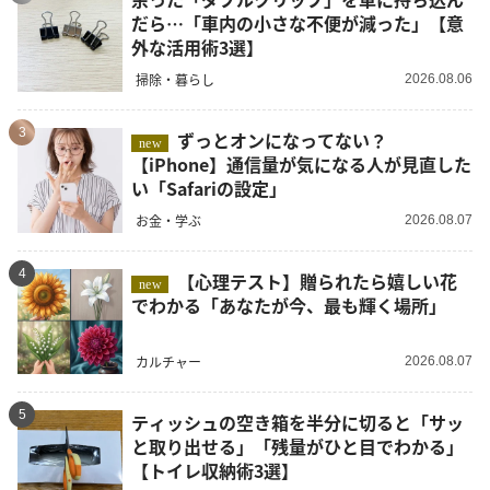
だら…「車内の小さな不便が減った」【意
外な活用術3選】
掃除・暮らし
2026.08.06
3
ずっとオンになってない？
new
【iPhone】通信量が気になる人が見直した
い「Safariの設定」
お金・学ぶ
2026.08.07
4
【心理テスト】贈られたら嬉しい花
new
でわかる「あなたが今、最も輝く場所」
カルチャー
2026.08.07
5
ティッシュの空き箱を半分に切ると「サッ
と取り出せる」「残量がひと目でわかる」
【トイレ収納術3選】