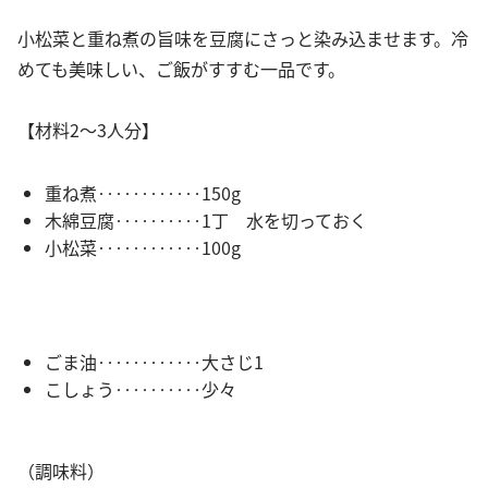
小松菜と重ね煮の旨味を豆腐にさっと染み込ませます。冷
めても美味しい、ご飯がすすむ一品です。
【材料2～3人分】
重ね煮‥‥‥‥‥‥150g
木綿豆腐‥‥‥‥‥1丁 水を切っておく
小松菜‥‥‥‥‥‥100g
ごま油‥‥‥‥‥‥大さじ1
こしょう‥‥‥‥‥少々
（調味料）