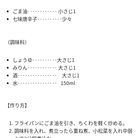
ごま油‥‥‥‥‥‥ 小さじ1
七味唐辛子‥‥‥‥‥少々
（調味料）
しょうゆ‥‥‥‥‥大さじ1
みりん‥‥‥‥‥‥ 大さじ1
酒‥‥‥‥‥‥‥‥ 大さじ1
水‥‥‥‥‥‥‥‥ 150ml
【作り方】
フライパンにごま油を引き、ちくわを軽く炒める。
調味料を入れ、煮立ったら重ね煮、小松菜を入れ中弱