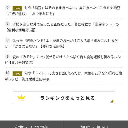
もう「納豆」はそのまま食べない。夏に食べたいスタミナ納豆
6
new
「ご飯が進む」「おつまみにも」
洋服を洗う以外で使ったら正解だった。夏に役立つ「洗濯ネット」の
7
【便利な活用術3選】
余った「結束バンド1本」が夏のお出かけに大活躍「組み合わせるだ
8
け」「かさばらない」【便利な活用術】
夏の「みそ汁」に2つ混ぜるだけ！たんぱく質や食物繊維も摂れるレシ
9
ピ【夏バテ対策に】
旬の「トマト」に大さじ2加えるだけ。栄養をムダなく摂れる簡
10
new
単レシピ｜管理栄養士に学ぶ
ランキングをもっと見る
家族・人間関係
掃除・暮らし