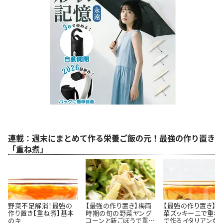
連載：週末にまとめて作る栄養ご飯の元！最強の作り置き
「重ね煮」
野菜不足解消！最強の
【最強の作り置き】梅雨
【最強の作り置き】
作り置き【重ね煮】基本
時期の旬の野菜ヤング
菜ズッキーニで重ね
のキ
コーンと新ごぼうで重ね
で作るイタリアンな