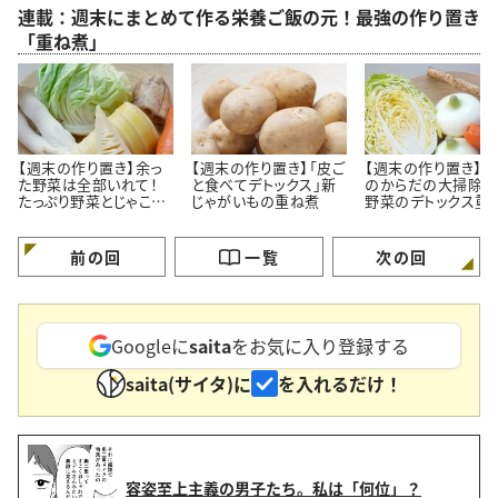
連載：週末にまとめて作る栄養ご飯の元！最強の作り置き
「重ね煮」
【週末の作り置き】余っ
【週末の作り置き】「皮ご
【週末の作り置き】「
た野菜は全部いれて！
と食べてデトックス」新
のからだの大掃除」
たっぷり野菜とじゃこの
じゃがいもの重ね煮
野菜のデトックス重
重ね煮
前の回
一覧
次の回
Googleに
saita
をお気に入り登録する
saita(サイタ)に
を入れるだけ！
容姿至上主義の男子たち。私は「何位」？