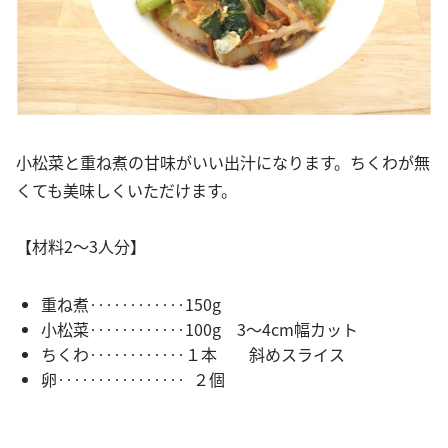
小松菜と重ね煮の甘味がいい出汁になります。ちくわが無
くても美味しくいただけます。
【材料2～3人分】
重ね煮‥‥‥‥‥‥150g
小松菜‥‥‥‥‥‥100g 3～4cm幅カット
ちくわ‥‥‥‥‥‥１本 斜めスライス
卵‥‥‥‥‥‥‥‥ ２個