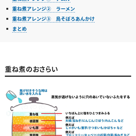
重ね煮アレンジ② ラーメン
重ね煮アレンジ③ 鳥そぼろあんかけ
まとめ
重ね煮のおさらい