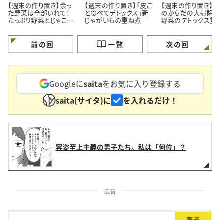
【週末の作り置き】余っ
【週末の作り置き】「皮ご
【週末の作り置き】「
た野菜は全部いれて！
と食べてデトックス」新
のからだの大掃除」
たっぷり野菜とじゃこの
じゃがいもの重ね煮
野菜のデトックス重
重ね煮
前の回
一覧
次の回
Googleに
saita
をお気に入り登録する
saita(サイタ)に
を入れるだけ！
容姿至上主義の男子たち。私は「何位」？
広告
著者