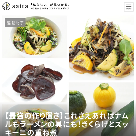
連載記事
【最強の作り置き】これさえあればナム
ルもラーメンの具にも！きくらげとズッ
キーニの重ね煮