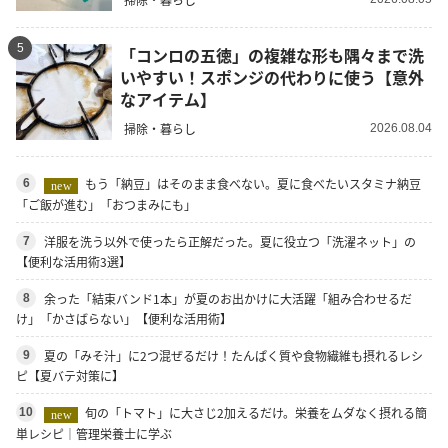
5
「コンロの五徳」の複雑な形も隅々まで洗
いやすい！スポンジの代わりに使う【意外
なアイテム】
掃除・暮らし
2026.08.04
もう「納豆」はそのまま食べない。夏に食べたいスタミナ納豆
6
new
「ご飯が進む」「おつまみにも」
洋服を洗う以外で使ったら正解だった。夏に役立つ「洗濯ネット」の
7
【便利な活用術3選】
余った「結束バンド1本」が夏のお出かけに大活躍「組み合わせるだ
8
け」「かさばらない」【便利な活用術】
夏の「みそ汁」に2つ混ぜるだけ！たんぱく質や食物繊維も摂れるレシ
9
ピ【夏バテ対策に】
旬の「トマト」に大さじ2加えるだけ。栄養をムダなく摂れる簡
10
new
単レシピ｜管理栄養士に学ぶ