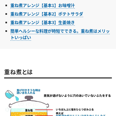
重ね煮アレンジ【基本1】お味噌汁
重ね煮アレンジ【基本2】ポテトサラダ
重ね煮アレンジ【基本3】生姜焼き
簡単ヘルシーな料理が時短でできる。重ね煮はメリッ
トいっぱい
重ね煮とは