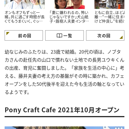
オンもオフもずっと一
「妻に嫌われるの、怖い
ともに自立、ほどよ
緒。共に過ごす時間が長
じゃないですか」犬山紙
離…"一緒に住まな
くてもうまくいく、ぐっち
子・劔樹人夫妻インタビ
けど仲良し"を続け
夫婦の「スイッチの切り
ュー#夫婦はつづくよ、
めに｜松場登美さん
替え方」
どこまでも
ンタビュー後編
前の回
一覧
次の回
幼なじみのふたりは、23歳で結婚。20代の頃は、ノブタ
カさんの赴任先の山口で慣れない土地での長男ユウキくん
の出産、育児に奮闘しました。「家族を生活の中心に」考
える、藤井夫妻の考え方の基盤がその時に築かれ、カフェ
オープンをした50代後半を迎えた今も生活の軸となってい
るようです。
Pony Craft Cafe 2021年10月オープン