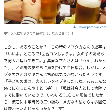
出典：www.photo-ac.com
中学以来数年ぶりの再会の場は、なんと合コン！
しかし、あろうことか？！この時のノブタカさんの返事は
「いいよ。ところで1回合コンしようよ。女の子の友だち
を何人か連れてきて。」素直なマキさんは「うん、わかっ
た。」と職場の友だちに声を掛けて当日集合。しかし、ノ
ブタカさんはマキさんに初めは気づかなかったそうです。
「子どもの頃は、大人しいタイプやったしね。ああこんな
感じになったんや！と（笑）」「私は社会人として病院で
すでに働いていたので、いわゆるOLらしい服装でしたか
ら、流石に中学時代の三つ編み、メガネの私からは雰囲気
は変わったんじゃないかな？（笑）」