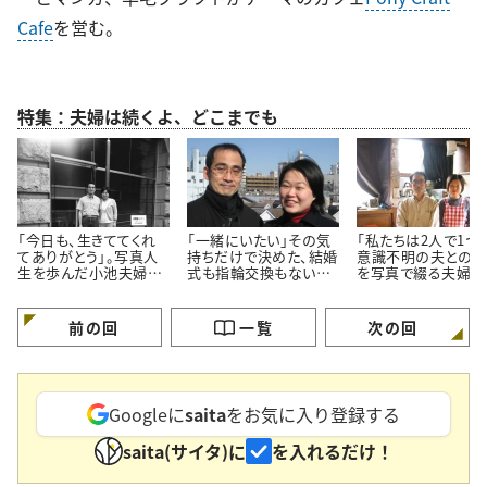
Cafe
を営む。
特集：夫婦は続くよ、どこまでも
「今日も、生きててくれ
「一緒にいたい」その気
「私たちは2人で1つ」
てありがとう」。写真人
持ちだけで決めた、結婚
意識不明の夫との2
生を歩んだ小池夫婦に
式も指輪交換もない小
を写真で綴る夫婦の
とっての幸せ
池夫婦の“0日婚”
たち。小池徹・紀子
前の回
一覧
次の回
Googleに
saita
をお気に入り登録する
saita(サイタ)に
を入れるだけ！