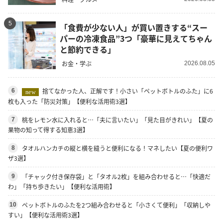
5
「食費が少ない人」が買い置きする“スー
パーの冷凍食品”3つ「豪華に見えてちゃん
と節約できる」
お金・学ぶ
2026.08.05
捨てなかった人、正解です！小さい「ペットボトルのふた」に6
6
new
枚も入った「防災対策」【便利な活用術3選】
桃をレモン水に入れると…「夫に言いたい」「見た目がきれい」【夏の
7
果物の知って得する知恵3選】
タオルハンカチの縦と横を縫うと便利になる！マネしたい【夏の便利ワ
8
ザ3選】
「チャック付き保存袋」と「タオル2枚」を組み合わせると…「快適だ
9
わ」「持ち歩きたい」【便利な活用術】
ペットボトルのふたを2つ組み合わせると「小さくて便利」「収納しや
10
すい」【便利な活用術3選】