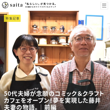
特集記事
50代夫婦が念願のコミック＆クラフト
カフェをオープン！夢を実現した藤井
夫妻の物語。│前編