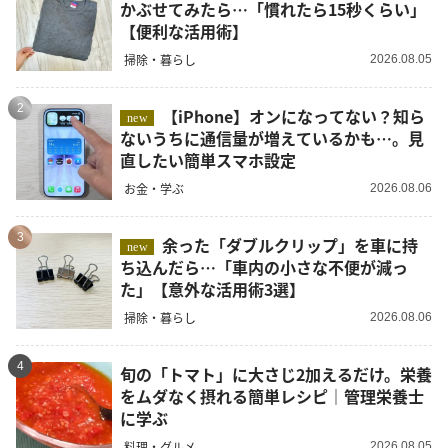
かぶせてみたら…「慣れたら15秒くらい」
【便利な活用術】
掃除・暮らし
2026.08.05
2
【iPhone】オンになってない？知ら
new
ないうちに通信量が増えているかも…。見
直したい簡単スマホ設定
お金・学ぶ
2026.08.06
3
余った「ダブルクリップ」を車に持
new
ち込んだら…「車内の小さな不便が減っ
た」【意外な活用術3選】
掃除・暮らし
2026.08.06
4
旬の「トマト」に大さじ2加えるだけ。栄養
をムダなく摂れる簡単レシピ｜管理栄養士
に学ぶ
料理・グルメ
2026.08.05