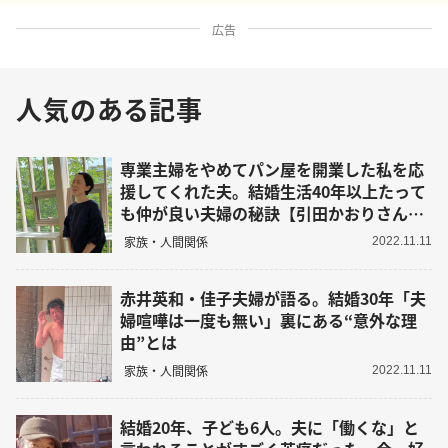
広告
人気のある記事
専業主婦をやめてパン屋を開業した私を応
援してくれた夫。結婚生活40年以上たって
も仲が良い夫婦の秘訣【引田かおりさんイ
ンタビュー】
家族・人間関係
2022.11.11
赤井英和・佳子夫婦が語る。結婚30年「夫
婦喧嘩は一度も無い」裏にある“意外な理
由”とは
家族・人間関係
2022.11.11
結婚20年、子ども6人。夫に「働くな」と