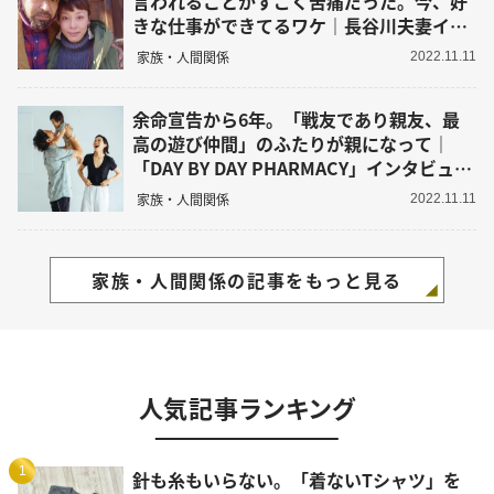
言われることがすごく苦痛だった。今、好
きな仕事ができてるワケ｜長谷川夫妻イン
タビュー前編
家族・人間関係
2022.11.11
余命宣告から6年。「戦友であり親友、最
高の遊び仲間」のふたりが親になって｜
「DAY BY DAY PHARMACY」インタビュー
後編
家族・人間関係
2022.11.11
家族・人間関係の記事をもっと見る
人気記事ランキング
1
針も糸もいらない。「着ないTシャツ」を