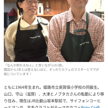
「なんか照れるねぇ」と言いながらの1枚。
開店から1年とは思えないほど、すっかりカフェのマスターとママが
板についています！
ともに1964年生まれ。姫路市立英賀保小学校の同級生。
山口、守山（滋賀）、大津とノブタカさんの転勤により移
り住み、現在はJR比叡山坂本駅前で、サイフォンコーヒ
ーとマンガ、羊毛クラフトがテーマのカフェ
Pony Craft