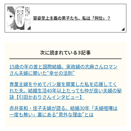
容姿至上主義の男子たち。私は「何位」？
次に読まれている３記事
15歳の年の差と国際結婚。家政婦の志麻さんロマン
さん夫婦に聞いた“幸せの法則”
専業主婦をやめてパン屋を開業した私を応援してく
れた夫。結婚生活40年以上たっても仲が良い夫婦の秘
訣【引田かおりさんインタビュー】
赤井英和・佳子夫婦が語る。結婚30年「夫婦喧嘩は
一度も無い」裏にある“意外な理由”とは