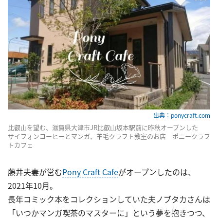
出典：ponycraft.com
比叡山を望む、滋賀県大津市JR比叡山坂本駅前に昨秋オープンした
サイフォンコーヒーとマンガ、羊毛クラフト教室のお店 ポニークラフ
トカフェ
藤井夫妻が営む
Pony Craft Cafe
がオープンしたのは、
2021年10月。
長年コミック本をコレクションしていた夫ノブタカさんは
「いつかマンガ喫茶のマスターに」という夢を抱きつつ、