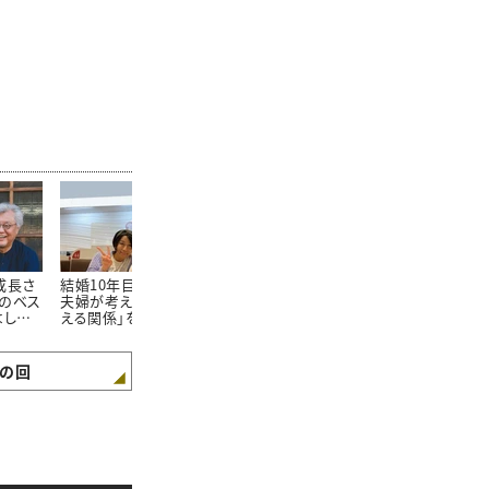
成長さ
結婚10年目のNPO代表
結婚20年、子ども6人。
結婚生活20
のベス
夫婦が考える「尊敬し合
夫に「働くな」と言われ
ず休みの日を
よし別
える関係」を続けるため
ることがすごく苦痛だっ
食事をする仲
場登美さ
に大事にしたいこと
た。今、好きな仕事がで
が語る“夫婦
編
きてるワケ｜長谷川夫
大切なこと”
妻インタビュー前編
妻インタビュ
の回