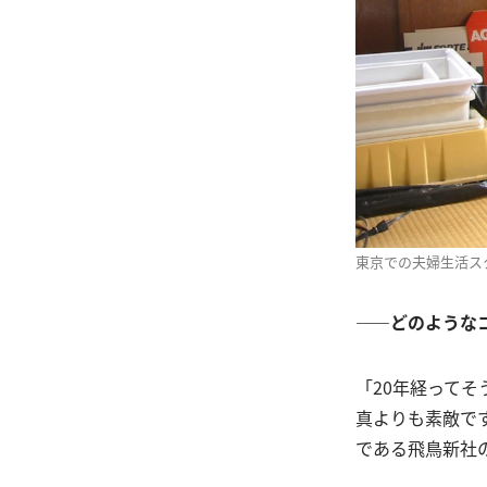
東京での夫婦生活ス
――どのような
「20年経って
真よりも素敵で
である飛鳥新社