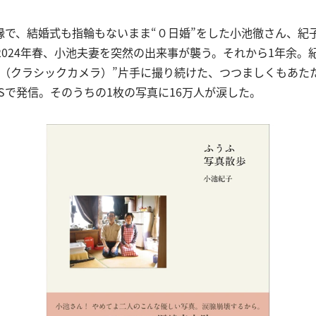
縁で、結婚式も指輪もないまま“０日婚”をした小池徹さん、紀
2024年春、小池夫妻を突然の出来事が襲う。それから1年余。
カ（クラシックカメラ）”片手に撮り続けた、つつましくもあた
Sで発信。そのうちの1枚の写真に16万人が涙した。