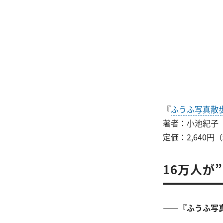
『
ふうふ写真散
著者：小池紀子
定価：2,640円
16万人が
――『ふうふ写