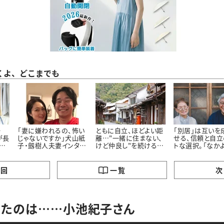
くよ、どこまでも
一
「妻に嫌われるの、怖い
ともに自立、ほどよい距
「別居」は互いを
が長
じゃないですか」犬山紙
離…"一緒に住まない、
せる、信頼と自立
ち
子・劔樹人夫妻インタビ
けど仲良し"を続けるた
トな選択。「なか
切り
ュー#夫婦はつづくよ、
めに｜松場登美さんイ
居のすすめ」松
どこまでも
ンタビュー後編
んインタビュー前
の回
一覧
次
いたのは……小池紀子さん