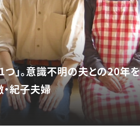
で1つ」。意識不明の夫との20年
徹・紀子夫婦