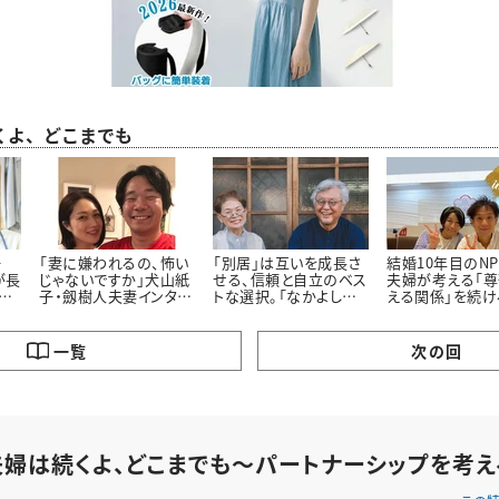
くよ、どこまでも
一
「妻に嫌われるの、怖い
「別居」は互いを成長さ
結婚10年目のN
が長
じゃないですか」犬山紙
せる、信頼と自立のベス
夫婦が考える「尊
ち
子・劔樹人夫妻インタビ
トな選択。「なかよし別
える関係」を続け
切り
ュー#夫婦はつづくよ、
居のすすめ」松場登美さ
に大事にしたい
どこまでも
んインタビュー前編
一覧
次の回
夫婦は続くよ、どこまでも～パートナーシップを考え