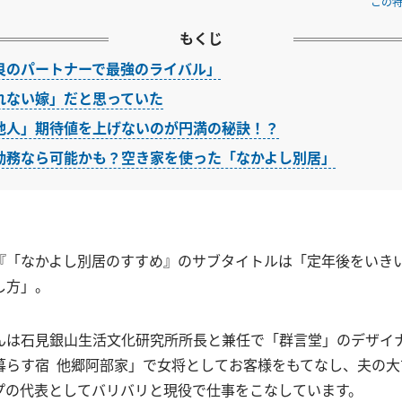
この
もくじ
良のパートナーで最強のライバル」
れない嫁」だと思っていた
他人」期待値を上げないのが円満の秘訣！？
勤務なら可能かも？空き家を使った「なかよし別居」
『「なかよし別居のすすめ』のサブタイトルは「定年後をいき
し方」。
んは石見銀山生活文化研究所所長と兼任で「群言堂」のデザイ
暮らす宿 他郷阿部家」で女将としてお客様をもてなし、夫の大
プの代表としてバリバリと現役で仕事をこなしています。