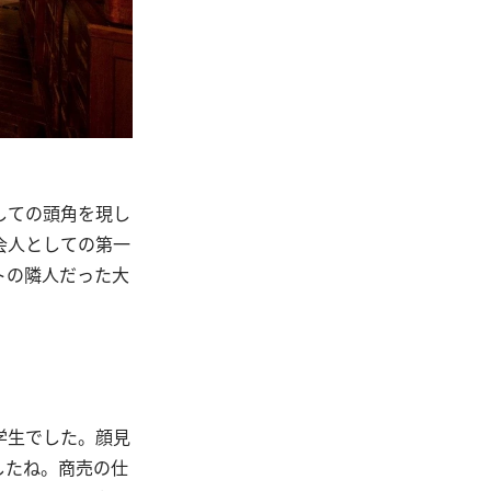
しての頭角を現し
会人としての第一
トの隣人だった大
学生でした。顔見
したね。商売の仕