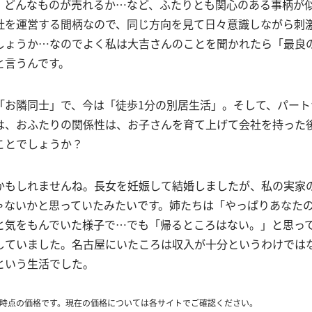
、どんなものが売れるか…など、ふたりとも関心のある事柄が
社を運営する間柄なので、同じ方向を見て日々意識しながら刺
しょうか…なのでよく私は大吉さんのことを聞かれたら「最良
と言うんです。
「お隣同士」で、今は「徒歩1分の別居生活」。そして、パート
は、おふたりの関係性は、お子さんを育て上げて会社を持った
ことでしょうか？
かもしれませんね。長女を妊娠して結婚しましたが、私の実家
ゃないかと思っていたみたいです。姉たちは「やっぱりあなた
と気をもんでいた様子で…でも「帰るところはない。」と思っ
していました。名古屋にいたころは収入が十分というわけでは
という生活でした。
時点の価格です。現在の価格については各サイトでご確認ください。