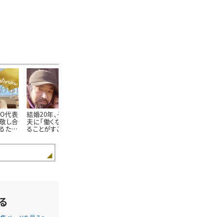
PO代表
結婚20年、子ども6人。
結婚生活20年、欠かさ
15歳の年の
敬し合
夫に「働くな」と言われ
ず休みの日を合わせて
婚。家政婦の
るため
ることがすごく苦痛だっ
食事をする仲良し夫婦
ロマンさん夫
こと
た。今、好きな仕事がで
が語る“夫婦円満で一番
た“幸せの法
きてるワケ｜長谷川夫
大切なこと”｜長谷川夫
妻インタビュー前編
妻インタビュー後編
る