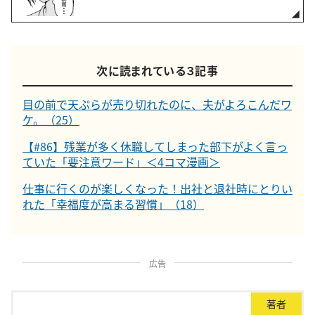
次に読まれている３記事
目の前で天ぷらが売り切れたのに、夫がよろこんだワ
ケ。（25）
【#86】残業が多く休職してしまった部下がよく言っ
ていた「要注意ワード」＜4コマ漫画＞
仕事に行くのが楽しくなった！出社と退社時にとりい
れた「幸福度が高まる習慣」（18）
広告
著者