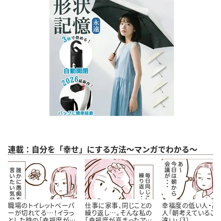
連載：自分を「幸せ」にする方法～マンガでわかる～
職場のトイレットペーパ
仕事に家事、同じことの
幸福度の低い人・高
ーが切れてる…！イラっ
繰り返し…。そんな私の
人「朝考えているこ
とした時の「幸福度が高
「幸福度が高まったアイ
違い」（3）