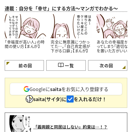
連載：自分を「幸せ」にする方法～マンガでわかる～
「幸福度が高い人」の時
完全に無意識につかっ
あなたの幸福度が
間の使い方【まんが】
てた…。「自己肯定感が
ってしまう「適切な
下がる口癖」【まんが】
を置いた方がいい人
特徴」【まんが】
前の回
一覧
次の回
Googleに
saita
をお気に入り登録する
saita(サイタ)に
を入れるだけ！
「義両親と同居はしない」約束は…！？