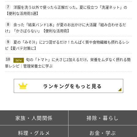
洋服を洗う以外で使ったら正解だった。夏に役立つ「洗濯ネット」の
7
【便利な活用術3選】
余った「結束バンド1本」が夏のお出かけに大活躍「組み合わせるだ
8
け」「かさばらない」【便利な活用術】
夏の「みそ汁」に2つ混ぜるだけ！たんぱく質や食物繊維も摂れるレシ
9
ピ【夏バテ対策に】
旬の「トマト」に大さじ2加えるだけ。栄養をムダなく摂れる簡
10
new
単レシピ｜管理栄養士に学ぶ
ランキングをもっと見る
家族・人間関係
掃除・暮らし
料理・グルメ
お金・学ぶ