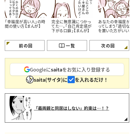
「幸福度が高い人」の時
完全に無意識につかっ
あなたの幸福度が
間の使い方【まんが】
てた…。「自己肯定感が
ってしまう「適切な
下がる口癖」【まんが】
を置いた方がいい人
特徴」【まんが】
前の回
一覧
次の回
Googleに
saita
をお気に入り登録する
saita(サイタ)に
を入れるだけ！
「義両親と同居はしない」約束は…！？