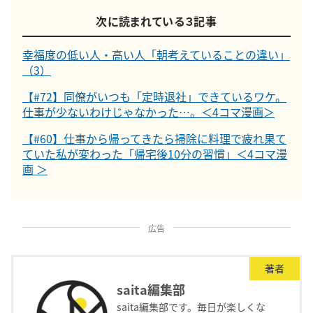
次に読まれている３記事
幸福度の低い人・高い人「朝考えていることの違い」
（3）
【#72】同僚がいつも「定時退社」できているワケ。
仕事が少ないわけじゃなかった…。＜4コマ漫画＞
【#60】仕事から帰ってきたら掃除に料理で疲れ果て
ていた私が変わった「帰宅後10分の習慣」＜4コマ漫
画 ＞
広告
著者
saita編集部
saita編集部です。毎日が楽しくな