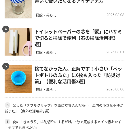
置いて使いたくなるアイデア3つ。
掃除・暮らし
2026.08.08
4
トイレットペーパーの芯を「縦」にハサミ
で切ると掃除で便利【芯の掃除活用術3
選】
掃除・暮らし
2026.08.07
5
捨てなかった人、正解です！小さい「ペッ
トボトルのふた」に6枚も入った「防災対
策」【便利な活用術3選】
掃除・暮らし
2026.08.06
余った「ダブルクリップ」を車に持ち込んだら…「車内の小さな不便が
6
減った」【意外な活用術3選】
夏の「きゅうり」は乱切りにするだけ。5分で完成するメイン級おかず
7
「何度でも食べたい」