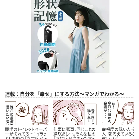
連載：自分を「幸せ」にする方法～マンガでわかる～
職場のトイレットペーパ
仕事に家事、同じことの
幸福度の低い人・高
ーが切れてる…！イラっ
繰り返し…。そんな私の
人「朝考えているこ
とした時の「幸福度が高
「幸福度が高まったアイ
違い」（3）