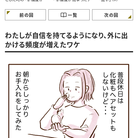
まる思考法」（1）
テム」とは？（2）
前の回
一覧
次の回
わたしが自信を持てるようになり、外に出
かける頻度が増えたワケ