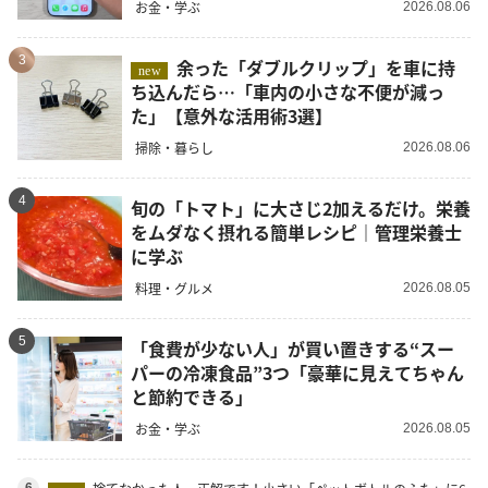
お金・学ぶ
2026.08.06
3
余った「ダブルクリップ」を車に持
new
ち込んだら…「車内の小さな不便が減っ
た」【意外な活用術3選】
掃除・暮らし
2026.08.06
4
旬の「トマト」に大さじ2加えるだけ。栄養
をムダなく摂れる簡単レシピ｜管理栄養士
に学ぶ
料理・グルメ
2026.08.05
5
「食費が少ない人」が買い置きする“スー
パーの冷凍食品”3つ「豪華に見えてちゃん
と節約できる」
お金・学ぶ
2026.08.05
6