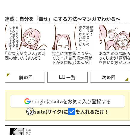
連載：自分を「幸せ」にする方法～マンガでわかる～
「幸福度が高い人」の時
完全に無意識につかっ
あなたの幸福度が
間の使い方【まんが】
てた…。「自己肯定感が
ってしまう「適切な
下がる口癖」【まんが】
を置いた方がいい人
特徴」【まんが】
前の回
一覧
次の回
Googleに
saita
をお気に入り登録する
saita(サイタ)に
を入れるだけ！