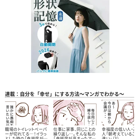
連載：自分を「幸せ」にする方法～マンガでわかる～
職場のトイレットペーパ
仕事に家事、同じことの
幸福度の低い人・高
ーが切れてる…！イラっ
繰り返し…。そんな私の
人「朝考えているこ
とした時の「幸福度が高
「幸福度が高まったアイ
違い」（3）