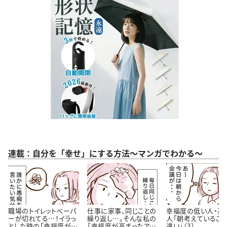
連載：自分を「幸せ」にする方法～マンガでわかる～
職場のトイレットペーパ
仕事に家事、同じことの
幸福度の低い人・高
ーが切れてる…！イラっ
繰り返し…。そんな私の
人「朝考えているこ
とした時の「幸福度が高
「幸福度が高まったアイ
違い」（3）