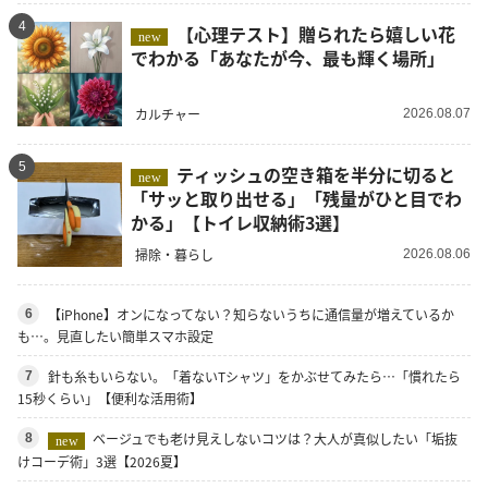
4
【心理テスト】贈られたら嬉しい花
new
でわかる「あなたが今、最も輝く場所」
カルチャー
2026.08.07
5
ティッシュの空き箱を半分に切ると
new
「サッと取り出せる」「残量がひと目でわ
かる」【トイレ収納術3選】
掃除・暮らし
2026.08.06
【iPhone】オンになってない？知らないうちに通信量が増えているか
6
も…。見直したい簡単スマホ設定
針も糸もいらない。「着ないTシャツ」をかぶせてみたら…「慣れたら
7
15秒くらい」【便利な活用術】
ベージュでも老け見えしないコツは？大人が真似したい「垢抜
8
new
けコーデ術」3選【2026夏】