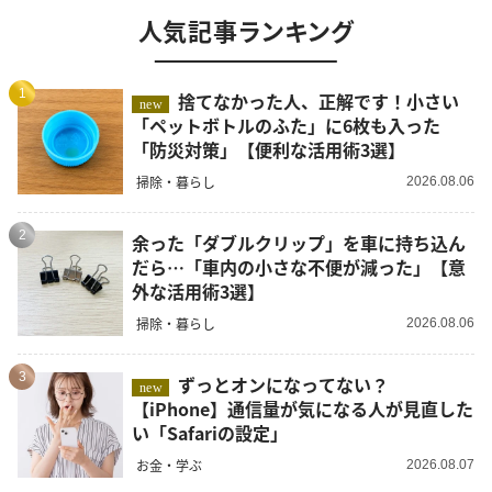
人気記事ランキング
1
捨てなかった人、正解です！小さい
new
「ペットボトルのふた」に6枚も入った
「防災対策」【便利な活用術3選】
掃除・暮らし
2026.08.06
2
余った「ダブルクリップ」を車に持ち込ん
だら…「車内の小さな不便が減った」【意
外な活用術3選】
掃除・暮らし
2026.08.06
3
ずっとオンになってない？
new
【iPhone】通信量が気になる人が見直した
い「Safariの設定」
お金・学ぶ
2026.08.07