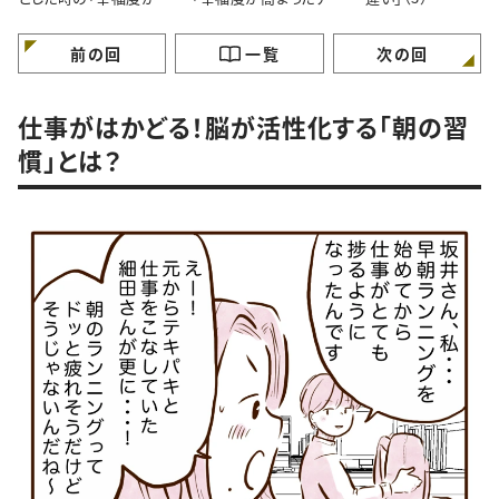
まる思考法」（1）
テム」とは？（2）
前の回
一覧
次の回
仕事がはかどる！脳が活性化する「朝の習
慣」とは？