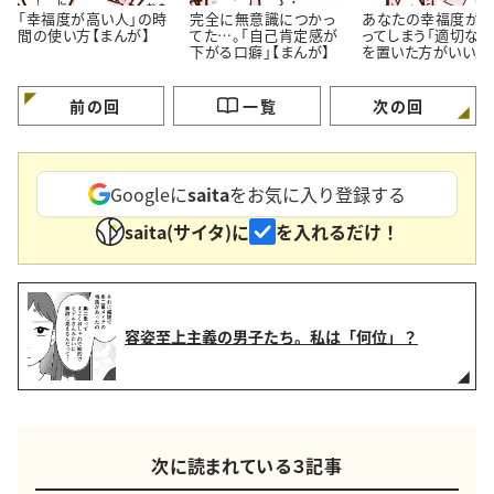
「幸福度が高い人」の時
完全に無意識につかっ
あなたの幸福度が
間の使い方【まんが】
てた…。「自己肯定感が
ってしまう「適切な
下がる口癖」【まんが】
を置いた方がいい人
特徴」【まんが】
前の回
一覧
次の回
Googleに
saita
をお気に入り登録する
saita(サイタ)に
を入れるだけ！
容姿至上主義の男子たち。私は「何位」？
次に読まれている３記事