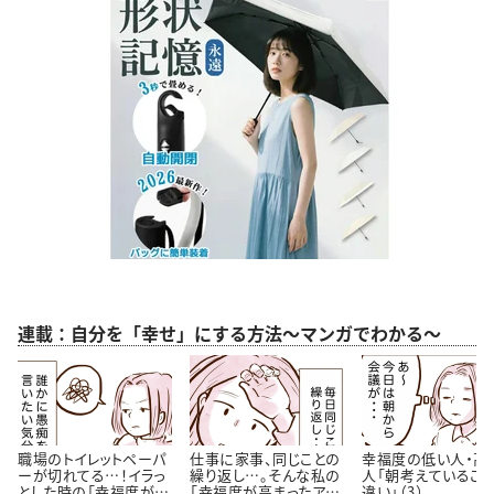
連載：自分を「幸せ」にする方法～マンガでわかる～
職場のトイレットペーパ
仕事に家事、同じことの
幸福度の低い人・高
ーが切れてる…！イラっ
繰り返し…。そんな私の
人「朝考えているこ
とした時の「幸福度が高
「幸福度が高まったアイ
違い」（3）