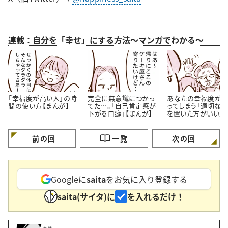
連載：自分を「幸せ」にする方法～マンガでわかる～
「幸福度が高い人」の時
完全に無意識につかっ
あなたの幸福度が
間の使い方【まんが】
てた…。「自己肯定感が
ってしまう「適切な
下がる口癖」【まんが】
を置いた方がいい人
特徴」【まんが】
前の回
一覧
次の回
Googleに
saita
をお気に入り登録する
saita(サイタ)に
を入れるだけ！