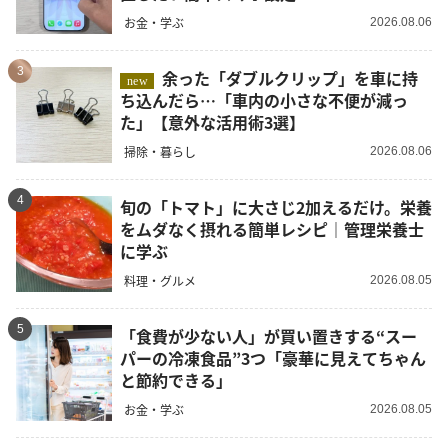
お金・学ぶ
2026.08.06
3
余った「ダブルクリップ」を車に持
new
ち込んだら…「車内の小さな不便が減っ
た」【意外な活用術3選】
掃除・暮らし
2026.08.06
4
旬の「トマト」に大さじ2加えるだけ。栄養
をムダなく摂れる簡単レシピ｜管理栄養士
に学ぶ
料理・グルメ
2026.08.05
5
「食費が少ない人」が買い置きする“スー
パーの冷凍食品”3つ「豪華に見えてちゃん
と節約できる」
お金・学ぶ
2026.08.05