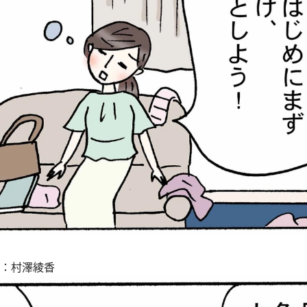
ト：村澤綾香