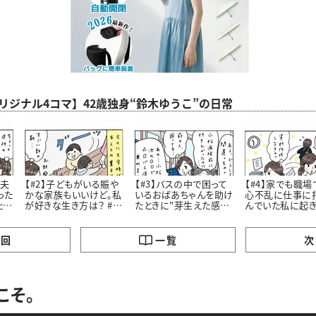
aオリジナル4コマ】42歳独身“鈴木ゆうこ”の日常
老夫
【#2】子どもがいる賑や
【#3】バスの中で困って
【#4】家でも職場
った
かな家族もいいけど。私
いるおばあちゃんを助け
心不乱に仕事に
たお
が好きな生き方は？ #4
たときに"芽生えた感
んでいた私に起
コマ漫画
情”とは #4コマ漫画
劇 #4コマ漫画 “鈴木ゆ
う子”の日常
の回
一覧
次
こそ。