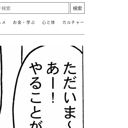
ルメ
お金・学ぶ
心と体
カルチャー