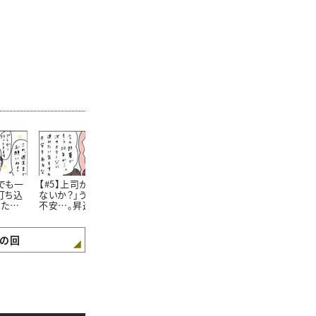
でも一
【#5】上司から「昇進し
【#6】独身のわたしが後
【#7】「まだ
打ち込
ないか？」うれしいけど
輩の“赤ちゃんがうまれ
の？」と言って
きた悲
不安…。昇進するか悩む
た話題”に参加しようと
久々の帰省で
わたしの決意が旅行先
したときのおはなし。＜
らでた驚きの
できまったワケ＜4コマ
4コマ漫画 “鈴木ゆう
コマ漫画 “鈴
漫画 “鈴木ゆう子”の日
子”の日常＞
子”の日常＞
の回
常＞