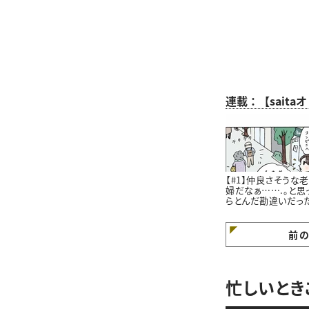
連載：【sait
【#1】仲良さそうな
婦だなぁ…….。と思
らとんだ勘違いだっ
はなし。#4コマ漫画
前
忙しいとき