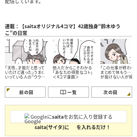
配信しています。
連載：【saitaオリジナル4コマ】42歳独身“鈴木ゆう
こ”の日常
「天性、才能だと思って
他人だからこそわかる
「この仕事が終わっ
いたけど違った」うまく
「あなたの得意なコト」
まとめて休もう…」
いっている人の“ウラ
＜4コマ漫画＞
が抜けない人が陥り
側”【4コマ漫画】
ちな“落とし穴”＜4
漫画＞
前の回
一覧
次の回
Googleに
saita
をお気に入り登録する
saita(サイタ)に
を入れるだけ！