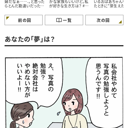
婦だなぁ…….。と思った
かな家族もいいけど。私
いるおばあちゃんを
らとんだ勘違いだったお
が好きな生き方は？ #4
たときに"芽生えた
はなし。#4コマ漫画
コマ漫画
情”とは #4コマ漫画
前の回
一覧
次の回
あなたの「夢」は？