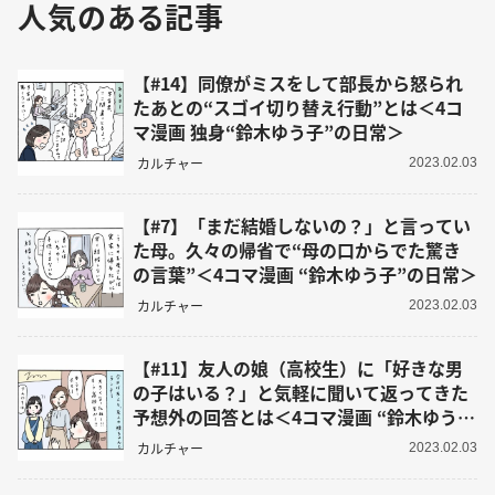
人気のある記事
【#14】同僚がミスをして部長から怒られ
たあとの“スゴイ切り替え行動”とは＜4コ
マ漫画 独身“鈴木ゆう子”の日常＞
カルチャー
2023.02.03
【#7】「まだ結婚しないの？」と言ってい
た母。久々の帰省で“母の口からでた驚き
の言葉”＜4コマ漫画 “鈴木ゆう子”の日常＞
カルチャー
2023.02.03
【#11】友人の娘（高校生）に「好きな男
の子はいる？」と気軽に聞いて返ってきた
予想外の回答とは＜4コマ漫画 “鈴木ゆう
子”の日常＞
カルチャー
2023.02.03