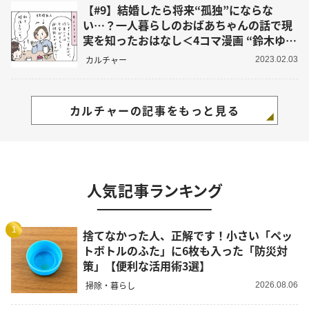
【#9】結婚したら将来“孤独”にならな
い…？一人暮らしのおばあちゃんの話で現
実を知ったおはなし＜4コマ漫画 “鈴木ゆう
子”の日常＞
カルチャー
2023.02.03
カルチャーの記事をもっと見る
人気記事ランキング
1
捨てなかった人、正解です！小さい「ペッ
トボトルのふた」に6枚も入った「防災対
策」【便利な活用術3選】
掃除・暮らし
2026.08.06