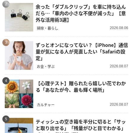
2
余った「ダブルクリップ」を車に持ち込ん
だら…「車内の小さな不便が減った」【意
外な活用術3選】
掃除・暮らし
2026.08.06
3
ずっとオンになってない？【iPhone】通信
量が気になる人が見直したい「Safariの設
定」
お金・学ぶ
2026.08.07
4
【心理テスト】贈られたら嬉しい花でわか
る「あなたが今、最も輝く場所」
カルチャー
2026.08.07
5
ティッシュの空き箱を半分に切ると「サッ
と取り出せる」「残量がひと目でわかる」