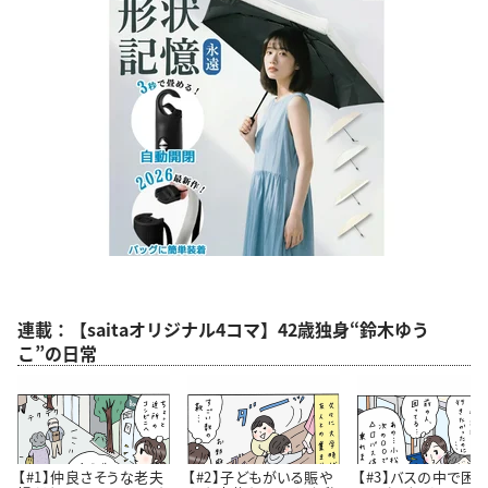
連載：【saitaオリジナル4コマ】42歳独身“鈴木ゆう
こ”の日常
【#1】仲良さそうな老夫
【#2】子どもがいる賑や
【#3】バスの中で困