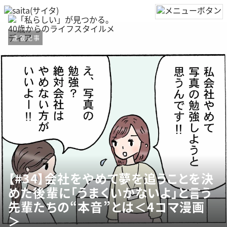
連載記事
【#34】会社をやめて夢を追うことを決
めた後輩に「うまくいかないよ」と言う
先輩たちの“本音”とは＜4コマ漫画
＞