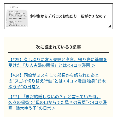
小学生からデパコスおねだり 私がケチなの？
次に読まれている３記事
【#29】久しぶりに友人夫婦と夕食。帰り際に衝撃を
受けた「友人夫婦の関係」とは＜4コマ漫画 ＞
【#14】同僚がミスをして部長から怒られたあと
の“スゴイ切り替え行動”とは＜4コマ漫画 独身“鈴木
ゆう子”の日常＞
【#7】「まだ結婚しないの？」と言っていた母。
久々の帰省で“母の口からでた驚きの言葉”＜4コマ漫
画 “鈴木ゆう子”の日常＞