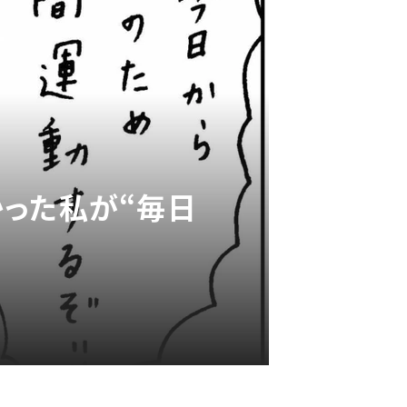
かった私が“毎日
＞