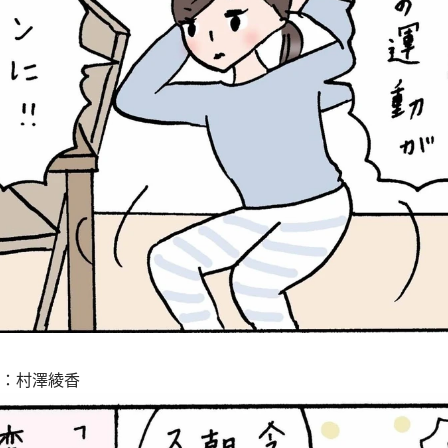
ト：村澤綾香