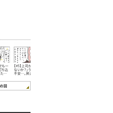
でも一
【#5】上司から「昇進し
【#6】独身のわたしが後
【#7】「まだ
打ち込
ないか？」うれしいけど
輩の“赤ちゃんがうまれ
の？」と言って
きた悲
不安…。昇進するか悩む
た話題”に参加しようと
久々の帰省で
わたしの決意が旅行先
したときのおはなし。＜
らでた驚きの
できまったワケ＜4コマ
4コマ漫画 “鈴木ゆう
コマ漫画 “鈴
漫画 “鈴木ゆう子”の日
子”の日常＞
子”の日常＞
の回
常＞