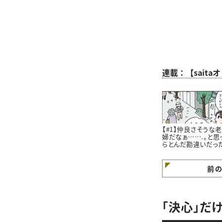
連載：【sait
【#1】仲良さそうな
婦だなぁ…….。と思
らとんだ勘違いだっ
はなし。#4コマ漫画
前
「決心」だ