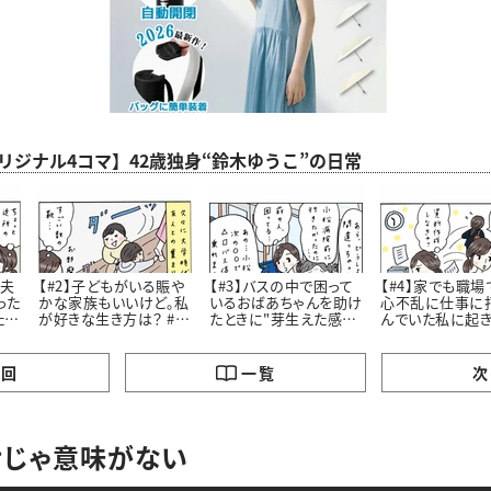
aオリジナル4コマ】42歳独身“鈴木ゆうこ”の日常
老夫
【#2】子どもがいる賑や
【#3】バスの中で困って
【#4】家でも職場
った
かな家族もいいけど。私
いるおばあちゃんを助け
心不乱に仕事に
たお
が好きな生き方は？ #4
たときに"芽生えた感
んでいた私に起
コマ漫画
情”とは #4コマ漫画
劇 #4コマ漫画 “鈴木ゆ
う子”の日常
の回
一覧
次
けじゃ意味がない