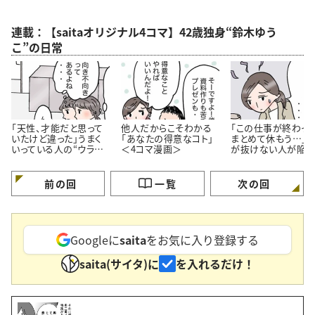
連載：【saitaオリジナル4コマ】42歳独身“鈴木ゆう
こ”の日常
「天性、才能だと思って
他人だからこそわかる
「この仕事が終わっ
いたけど違った」うまく
「あなたの得意なコト」
まとめて休もう…」
いっている人の“ウラ
＜4コマ漫画＞
が抜けない人が陥り
側”【4コマ漫画】
ちな“落とし穴”＜4
漫画＞
前の回
一覧
次の回
Googleに
saita
をお気に入り登録する
saita(サイタ)に
を入れるだけ！