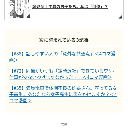
容姿至上主義の男子たち。私は「何位」？
次に読まれている３記事
【#88】話しやすい人の「意外な共通点」＜4コマ漫
画＞
【#72】同僚がいつも「定時退社」できているワケ。
仕事が少ないわけじゃなかった…。＜4コマ漫画＞
【#35】満員電車で体調不良の妊婦さん。座ってる女
子高生。あなたなら女子高生に声をかけますか？＜4
コマ漫画＞
広告