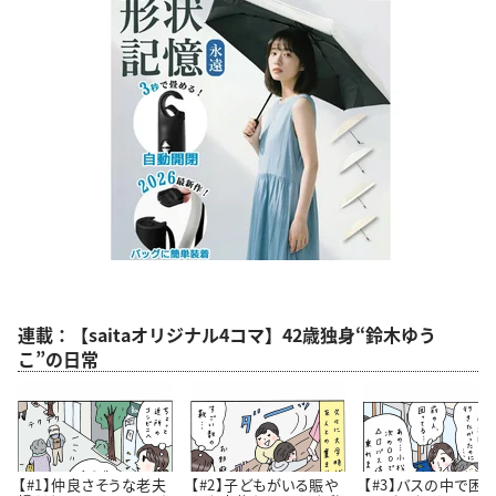
連載：【saitaオリジナル4コマ】42歳独身“鈴木ゆう
こ”の日常
【#1】仲良さそうな老夫
【#2】子どもがいる賑や
【#3】バスの中で困