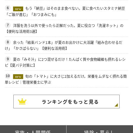
もう「納豆」はそのまま食べない。夏に食べたいスタミナ納豆
6
new
「ご飯が進む」「おつまみにも」
洋服を洗う以外で使ったら正解だった。夏に役立つ「洗濯ネット」の
7
【便利な活用術3選】
余った「結束バンド1本」が夏のお出かけに大活躍「組み合わせるだ
8
け」「かさばらない」【便利な活用術】
夏の「みそ汁」に2つ混ぜるだけ！たんぱく質や食物繊維も摂れるレシ
9
ピ【夏バテ対策に】
旬の「トマト」に大さじ2加えるだけ。栄養をムダなく摂れる簡
10
new
単レシピ｜管理栄養士に学ぶ
ランキングをもっと見る
家族・人間関係
掃除・暮らし