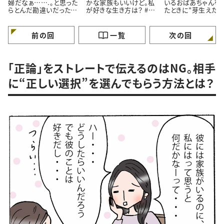
婦だなぁ…….。と思った
かな家族もいいけど。私
いるおばあちゃんを
らとんだ勘違いだったお
が好きな生き方は？ #4
たときに"芽生えた
はなし。#4コマ漫画
コマ漫画
情”とは #4コマ漫画
前の回
一覧
次の回
「正論」をストレートで伝えるのはNG。相手
に“正しい選択”を選んでもらう方法とは？