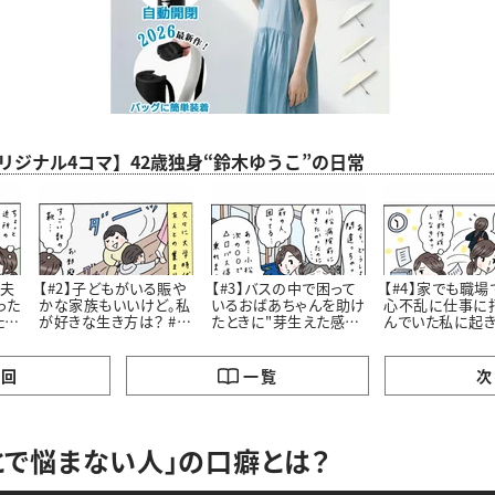
aオリジナル4コマ】42歳独身“鈴木ゆうこ”の日常
老夫
【#2】子どもがいる賑や
【#3】バスの中で困って
【#4】家でも職場
った
かな家族もいいけど。私
いるおばあちゃんを助け
心不乱に仕事に
たお
が好きな生き方は？ #4
たときに"芽生えた感
んでいた私に起
コマ漫画
情”とは #4コマ漫画
劇 #4コマ漫画 “鈴木ゆ
う子”の日常
の回
一覧
次
とで悩まない人」の口癖とは？