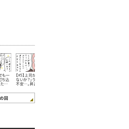
でも一
【#5】上司から「昇進し
【#6】独身のわたしが後
【#7】「まだ
打ち込
ないか？」うれしいけど
輩の“赤ちゃんがうまれ
の？」と言って
きた悲
不安…。昇進するか悩む
た話題”に参加しようと
久々の帰省で
わたしの決意が旅行先
したときのおはなし。＜
らでた驚きの
できまったワケ＜4コマ
4コマ漫画 “鈴木ゆう
コマ漫画 “鈴
漫画 “鈴木ゆう子”の日
子”の日常＞
子”の日常＞
の回
常＞