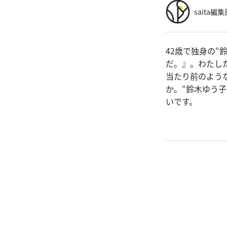
saita編集
42歳で独身の
だ。』。わたし
当たり前のよう
か。“鈴木ゆう
いです。