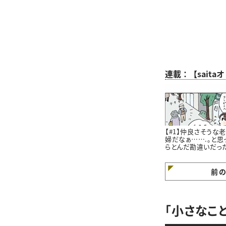
連載：【sait
【#1】仲良さそうな
婦だなぁ…….。と思
らとんだ勘違いだっ
はなし。#4コマ漫画
前
「小さなこ